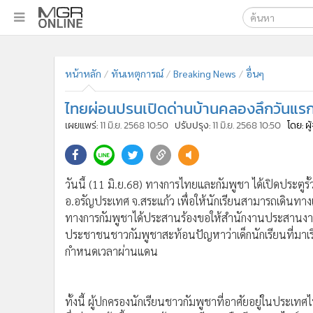
เลือกเครื่องมือท
•
หน้าหลัก
ค้นหา
•
ทันเหตุการณ์
หน้าหลัก
ทันเหตุการณ์
Breaking News
อื่นๆ
Google
•
ภาคใต้
ไทยผ่อนปรนเปิดด่านบ้านคลองลึกวันแรก
•
ภูมิภาค
MGR Onl
เผยแพร่:
11 มิ.ย. 2568 10:50
ปรับปรุง:
11 มิ.ย. 2568 10:50
โดย: ผ
•
Online Section
ค้นหาขั
•
บันเทิง
•
ผู้จัดการรายวัน
วันนี้ (11 มิ.ย.68) ทางการไทยและกัมพูชา ได้เปิดประต
•
คอลัมนิสต์
อ.อรัญประเทศ จ.สระแก้ว เพื่อให้นักเรียนสามารถเดินทางเ
•
ละคร
ทางการกัมพูชาได้ประสานร้องขอให้สำนักงานประสานงาน
•
CbizReview
ประชาชนชาวกัมพูชาสะท้อนปัญหาว่าเด็กนักเรียนที่มาเ
•
Cyber BIZ
กำหนดเวลาผ่านแดน
•
ผู้จัดกวน
•
Good health & Well-being
•
Green Innovation & SD
ทั้งนี้ ผู้ปกครองนักเรียนชาวกัมพูชาที่อาศัยอยู่ในประเ