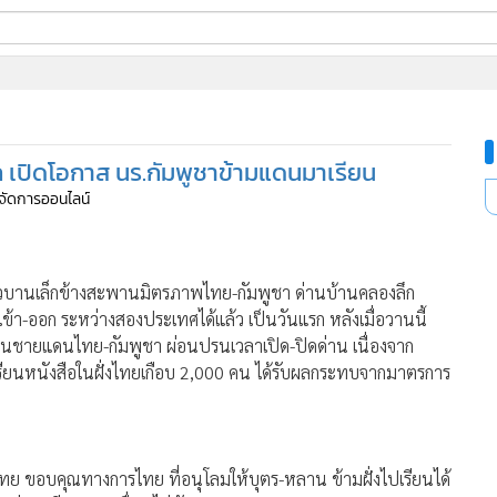
ี่ใช้
 เปิดโอกาส นร.กัมพูชาข้ามแดนมาเรียน
ine
ู้จัดการออนไลน์
้นสูง
46
ูรั้วบานเล็กข้างสะพานมิตรภาพไทย-กัมพูชา ด่านบ้านคลองลึก
ข้า-ออก ระหว่างสองประเทศได้แล้ว เป็นวันแรก หลังเมื่อวานนี้
ชายแดนไทย-กัมพูชา ผ่อนปรนเวลาเปิด-ปิดด่าน เนื่องจาก
รียนหนังสือในฝั่งไทยเกือบ 2,000 คน ได้รับผลกระทบจากมาตรการ
ทศไทย ขอบคุณทางการไทย ที่อนุโลมให้บุตร-หลาน ข้ามฝั่งไปเรียนได้