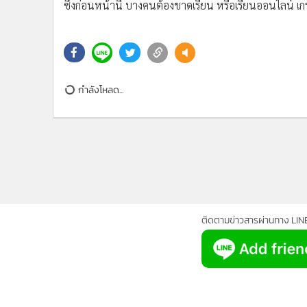
•
Management & HR
ซึ่งก่อนหน้านี้ บางคนต้องขาดเรียน หรือเรียนออนไลน์ เก
•
MGR Live
•
Infographic
•
การเมือง
•
ท่องเที่ยว
กำลังโหลด...
•
กีฬา
•
ต่างประเทศ
•
Special Scoop
•
เศรษฐกิจ-ธุรกิจ
•
จีน
•
ชุมชน-คุณภาพชีวิต
•
อาชญากรรม
ติดตามข่าวสารผ่านทาง LIN
•
Motoring
•
เกม
•
วิทยาศาสตร์
•
SMEs
•
หุ้น