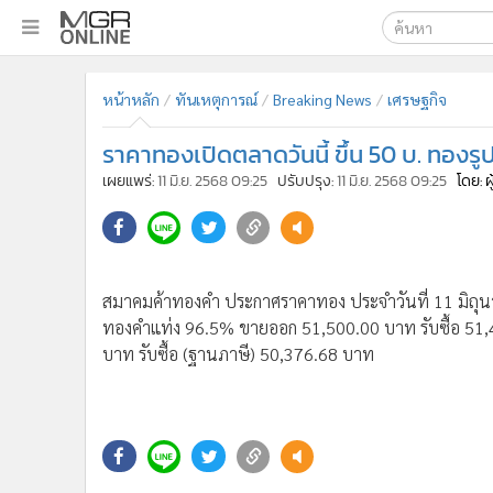
เลือกเครื่องมือท
•
หน้าหลัก
หน้าหลัก
ทันเหตุการณ์
Breaking News
เศรษฐกิจ
ค้นหา
•
ทันเหตุการณ์
Google
•
ภาคใต้
ราคาทองเปิดตลาดวันนี้ ขึ้น 50 บ. ทอ
•
ภูมิภาค
MGR Onl
เผยแพร่:
11 มิ.ย. 2568 09:25
ปรับปรุง:
11 มิ.ย. 2568 09:25
โดย: 
•
Online Section
ค้นหาขั
•
บันเทิง
•
ผู้จัดการรายวัน
สมาคมค้าทองคำ ประกาศราคาทอง ประจำวันที่ 11 มิถุนาย
•
คอลัมนิสต์
ทองคำแท่ง 96.5% ขายออก 51,500.00 บาท รับซื้อ 5
•
ละคร
บาท รับซื้อ (ฐานภาษี) 50,376.68 บาท
•
CbizReview
•
Cyber BIZ
•
ผู้จัดกวน
•
Good health & Well-being
•
Green Innovation & SD