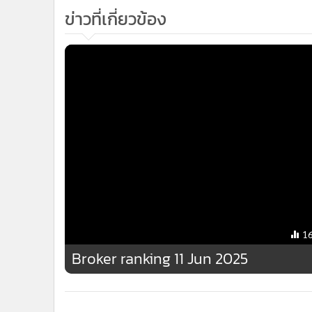
•
Management & HR
•
MGR Live
•
Infographic
•
การเมือง
•
ท่องเที่ยว
•
กีฬา
•
ต่างประเทศ
•
Special Scoop
•
เศรษฐกิจ-ธุรกิจ
•
จีน
ข่าวที่เกี่ยวข้อง
•
ชุมชน-คุณภาพชีวิต
•
อาชญากรรม
•
Motoring
•
เกม
•
วิทยาศาสตร์
•
SMEs
•
หุ้น