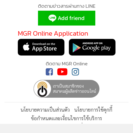
ในหลวง-พระราชินี เสด็จฯ ไปในการ
ตั้งเปรียญแก่พระภิกษุและสามเณร
เนื่องในพระราชพิธีวิสาขบูชา
ในหลวง-พระราชินี ทรงเวียนเทียน
เนื่องในการบำเพ็ญพระราชกุศล วัน
วิสาขบูชา พุทธศักราช 2568
เปิดสัญญา สลน.เช่าธรณีสงฆ์ "วัด