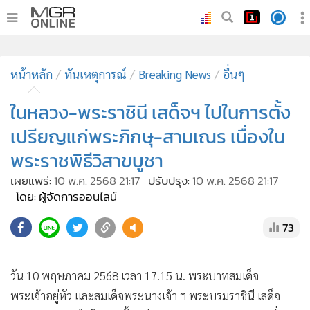
•
หน้าหลัก
•
หน้าหลัก
ทันเหตุการณ์
ทันเหตุการณ์
Breaking News
อื่นๆ
•
ภาคใต้
ในหลวง-พระราชินี เสด็จฯ ไปในการตั้ง
•
ภูมิภาค
เปรียญแก่พระภิกษุ-สามเณร เนื่องใน
•
Online Section
พระราชพิธีวิสาขบูชา
•
บันเทิง
เผยแพร่:
10 พ.ค. 2568 21:17
ปรับปรุง:
10 พ.ค. 2568 21:17
•
ผู้จัดการรายวัน
โดย: ผู้จัดการออนไลน์
•
คอลัมนิสต์
•
ละคร
73
•
CbizReview
•
Cyber BIZ
วัน 10 พฤษภาคม 2568 เวลา 17.15 น. พระบาทสมเด็จ
•
ผู้จัดกวน
พระเจ้าอยู่หัว และสมเด็จพระนางเจ้า ฯ พระบรมราชินี เสด็จ