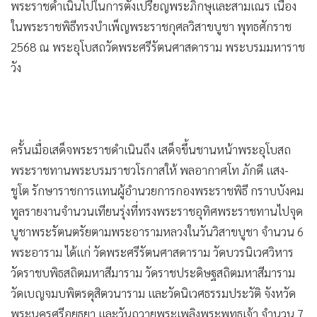
•
Good health & Well-being
พระราชดำเนินไปในการตั้งเปรียญพระภิกษุและสามเณร เนื่อง
•
Green Innovation & SD
ในพระราชพิธีทรงบำเพ็ญพระราชกุศลวิสาขบูชา พุทธศักราช
•
Management & HR
2568 ณ พระอุโบสถวัดพระศรีรัตนศาสดาราม พระบรมมหาราช
•
MGR Live
วัง
•
Infographic
•
การเมือง
•
ท่องเที่ยว
ครั้นเมื่อเสด็จพระราชดำเนินถึง เสด็จขึ้นชานหน้าพระอุโบสถ
•
กีฬา
พระราชทานพระบรมราชวโรกาสให้ พลอากาศโท ภักดี แสง-
•
ต่างประเทศ
ชูโต รักษาราชการแทนผู้อำนวยการกองพระราชพิธี กราบบังคม
•
Special Scoop
ทูลรายงานจำนวนเทียนรุ่งที่ทรงพระราชอุทิศพระราชทานไปจุด
•
เศรษฐกิจ-ธุรกิจ
บูชาพระรัตนตรัยตามพระอารามหลวงในวันวิสาขบูชา จำนวน 6
•
จีน
พระอาราม ได้แก่ วัดพระศรีรัตนศาสดาราม วัดบวรนิเวศวิหาร
•
ชุมชน-คุณภาพชีวิต
วัดราชบพิธสถิตมหาสีมาราม วัดราชประดิษฐสถิตมหาสีมาราม
•
อาชญากรรม
วัดเบญจมบพิตรดุสิตวนาราม และวัดนิเวศธรรมประวัติ จังหวัด
•
Motoring
พระนครศรีอยุธยา และวันถวายพระเพลิงพระพุทธเจ้า จำนวน 7