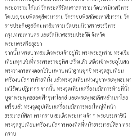
•
เกม
พระอาราม ได้แก่ วัดพระศรีรัตนศาสดาราม วัดบวรนิเวศวิหาร
•
วิทยาศาสตร์
วัดเบญจมบพิตรดุสิตวนาราม วัดราชบพิธสถิตมหาสีมาราม วัด
•
SMEs
ราชประดิษฐสถิตมหาสีมาราม วัดบรมนิวาสราชวรวิหาร
•
หุ้น
กรุงเทพมหานคร และวัดนิเวศธรรมประวัติ จังหวัด
พระนครศรีอยุธยา
•
อินโดจีน
จากนั้น พระบาทสมเด็จพระเจ้าอยู่หัว ทรงพระสุหร่าย ทรงเจิม
•
กองทุนรวม
เทียนทุกเล่มที่ทรงพระราชอุทิศ เสร็จแล้ว เสด็จเข้าพระอุโบสถ
•
Celeb Online
ทรงวางกระทงดอกไม้บนพานหน้าฐานชุกชี ทรงจุดธูปเทียน
•
Factcheck
เครื่องนมัสการท้ายที่นั่ง แล้วทรงจุดเทียนห่วงบูชาพระพุทธมหา
•
ญี่ปุ่น
มณีรัตนปฏิมากร จากนั้น ทรงจุดเทียนเครื่องนมัสการท้ายที่นั่ง
•
News1
บูชาพระพุทธยอดฟ้าจุฬาโลกย์ และพระพุทธเลิศหล้านภาไลย
•
Gotomanager
เสร็จแล้ว ทรงจุดธูปเทียนเครื่องนมัสการทองใหญ่ที่หน้า
ธรรมาสน์ศิลา ทรงกราบ สมเด็จพระนางเจ้า ฯ พระบรมราชินี
ทรงจุดธูปเทียนเครื่องนมัสการทองทิศที่หน้าธรรมาสน์ศิลา ทรง
กราบ