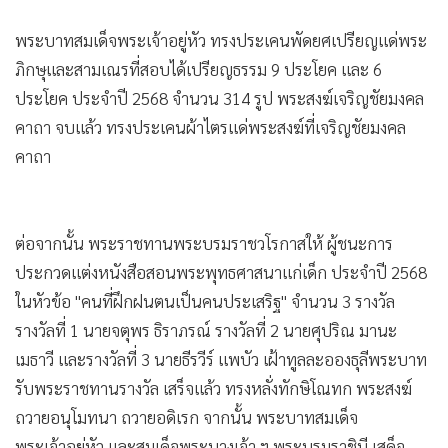
พระบาทสมเด็จพระเจ้าอยู่หัว ทรงประเคนพัดยศเปรียญแด่พระ
ภิกษุและสามเณรที่สอบได้เปรียญธรรม 9 ประโยค และ 6
ประโยค ประจำปี 2568 จำนวน 314 รูป พระสงฆ์เจริญชัยมงคล
คาถา จบแล้ว ทรงประเคนผ้าไตรแด่พระสงฆ์ที่เจริญชัยมงคล
คาถา
ต่อจากนั้น พระราชทานพระบรมราชวโรกาสให้ ผู้ชนะการ
ประกวดแต่งหนังสือสอนพระพุทธศาสนาแก่เด็ก ประจำปี 2568
ในหัวข้อ "คนที่ฝึกฝนตนเป็นคนประเสริฐ" จำนวน 3 รางวัล
รางวัลที่ 1 นายจตุพร ธิราภรณ์ รางวัลที่ 2 นายศุปริณ มานะ
เมธาวี และรางวัลที่ 3 นายธีรวีร์ แพบัว เฝ้าทูลละอองธุลีพระบาท
รับพระราชทานรางวัล เสร็จแล้ว ทรงหลั่งทักษิโณทก พระสงฆ์
ถวายอนุโมทนา ถวายอดิเรก จากนั้น พระบาทสมเด็จ
พระเจ้าอยู่หัว และสมเด็จพระนางเจ้า ฯ พระบรมราชินี เสด็จ