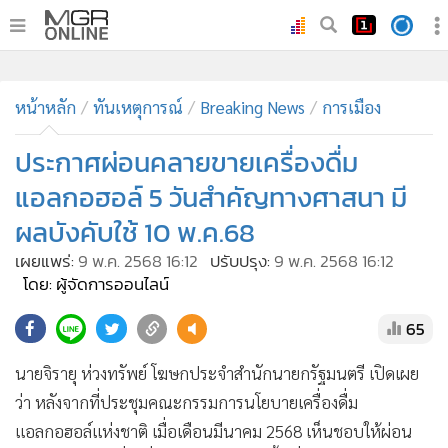
•
หน้าหลัก
•
ทันเหตุการณ์
•
ภาคใต้
•
ภูมิภาค
•
Online Section
หน้าหลัก
ทันเหตุการณ์
Breaking News
การเมือง
•
บันเทิง
•
ผู้จัดการรายวัน
ประกาศผ่อนคลายขายเครื่องดื่ม
•
คอลัมนิสต์
แอลกอฮอล์ 5 วันสำคัญทางศาสนา มี
•
ละคร
ผลบังคับใช้ 10 พ.ค.68
•
CbizReview
เผยแพร่:
9 พ.ค. 2568 16:12
ปรับปรุง:
9 พ.ค. 2568 16:12
•
Cyber BIZ
โดย: ผู้จัดการออนไลน์
•
ผู้จัดกวน
65