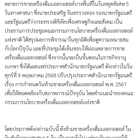
•
Good health & Well-being
•
Green Innovation & SD
นายจิรายุ ห่วงทรัพย์ โฆษกประจำสำนักนายกรัฐมนตรี เปิดเผย
•
Management & HR
ว่า หลังจากที่ประชุมคณะกรรมการนโยบายเครื่องดื่ม
•
MGR Live
แอลกอฮอล์แห่งชาติ เมื่อเดือนมีนาคม 2568 เห็นชอบให้ผ่อน
•
Infographic
คลายการขายเครื่องดื่มแอลกอฮอล์บางพื้นที่ในวันหยุดพิเศษ 5
•
การเมือง
วันทางศาสนา ซึ่งนายประเสริฐ จันทรรวงทอง รองนายกรัฐมนตรี
และรัฐมนตรีว่ากระทรวงดิจิทัลเพื่อเศรษฐกิจและสังคม เป็น
•
ท่องเที่ยว
ประธานการประชุมคณะกรรมการนโยบายเครื่องดื่มแอลกอฮอล์
•
กีฬา
แห่งชาติ ได้สรุปผลการพิจารณาในทุกมิติเพื่อดูความเหมาะสม
•
ต่างประเทศ
กับโลกปัจุบัน และที่ประชุมได้เห็นชอบให้ผ่อนคลายการขาย
•
Special Scoop
เครื่องดื่มแอลกอฮอล์ ซึ่งจากนั้นจะเป็นขั้นตอนในราชกิจจานุ
•
เศรษฐกิจ-ธุรกิจ
เบกษา ซึ่งได้เผยแพร่ประกาศสำนักนายกรัฐมนตรี ดังกล่าวในวัน
•
จีน
ศุกร์ที่ 9 พฤษภาคม 2568 ปรับปรุงประกาศสำนักนายกรัฐมนตรี
•
ชุมชน-คุณภาพชีวิต
เรื่อง การกำหนดวันห้ามขายเครื่องดื่มแอลกอฮอล์ พ.ศ. 2567
•
อาชญากรรม
เพื่อให้สอดคล้องกับสภาพการณ์ปัจจุบัน โดยคำแนะนำของคณะ
•
Motoring
กรรมการนโยบายเครื่องดื่มแอลกอฮอล์แห่งชาติ