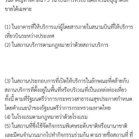
•
เกม
•
วิทยาศาสตร์
•
SMEs
โดยประกาศดังกล่าวฉบับนี้ ยังห้ามขายเครื่องดื่มแอลกอฮอล์ ใน
•
หุ้น
วันสำคัญทางศาสนา 5 วัน เป็นการทั่วไป แต่ยกเว้นอนุญาตให้
•
อินโดจีน
ขายได้เฉพาะ
•
กองทุนรวม
(1) ในอาคารที่ให้บริการแก่ผู้โดยสารภายในสนามบินที่ให้บริการ
•
Celeb Online
เที่ยวบินระหว่างประเทศ
•
Factcheck
(2) ในสถานบริการตามกฎหมายว่าด้วยสถานบริการ
•
ญี่ปุ่น
•
News1
•
Gotomanager
(3) ในสถานประกอบการที่เปิดให้บริการในลักษณะที่คล้ายกับ
สถานบริการที่ตั้งอยู่ในพื้นที่หรือบริเวณที่เป็นแหล่งท่องเที่ยว
ทั้งนี้ ตามที่รัฐมนตรีว่าการกระทรวงสาธารณสุขประกาศกำหนด