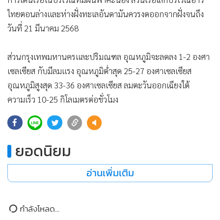
•
เกม
ไทยตอนล่างและห่างฝั่งทะเลอันดามันควรงดออกจากฝั่งจนถึง
•
วิทยาศาสตร์
วันที่ 21 มีนาคม 2568
•
SMEs
•
หุ้น
ส่วนกรุงเทพมหานครและปริมณฑล อุณหภูมิจะลดลง 1-2 องศา
•
อินโดจีน
เซลเซียส กับมีลมแรง อุณหภูมิต่ำสุด 25-27 องศาเซลเซียส
•
กองทุนรวม
อุณหภูมิสูงสุด 33-36 องศาเซลเซียส ลมตะวันออกเฉียงใต้
ความเร็ว 10-25 กิโลเมตรต่อชั่วโมง
•
Celeb Online
•
Factcheck
•
ญี่ปุ่น
ยอดนิยม
•
News1
•
Gotomanager
อ่านเพิ่มเติม
กำลังโหลด...