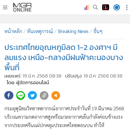
•
หน้าหลัก
•
หน้าหลัก
ทันเหตุการณ์
ทันเหตุการณ์
Breaking News
อื่นๆ
•
ภาคใต้
ประเทศไทยอุณหภูมิลด 1-2 องศาฯ มี
•
ภูมิภาค
ลมแรง เหนือ-กลางมีฝนฟ้าคะนองบาง
•
Online Section
พื้นที่
•
บันเทิง
เผยแพร่:
19 มี.ค. 2568 08:38
ปรับปรุง:
19 มี.ค. 2568 08:38
•
ผู้จัดการรายวัน
โดย: ผู้จัดการออนไลน์
•
คอลัมนิสต์
•
ละคร
•
CbizReview
กรมอุตุนิยมวิทยาพยากรณ์อากาศประจำวันที่ 19 มีนาคม 2568
•
Cyber BIZ
บริเวณความกดอากาศสูงหรือมวลอากาศเย็นกำลังค่อนข้างแรง
•
ผู้จัดกวน
จากประเทศจีนแผ่ปกคลุมประเทศไทยตอนบน ทำให้