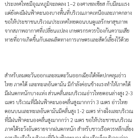
•
Good health & Well-being
ประเทศไทยมีอุณหภูมิจะลดลง 1–2 องศาเซลเซียส กับมีลมแรง
•
Green Innovation & SD
แต่ยังคงมีฝนฟ้าคะนองบางพื้นที่บริเวณภาคเหนือและภาคกลาง
•
Management & HR
ขอให้ประชาชนบริเวณประเทศไทยตอนบนดูแลรักษาสุขภาพ
•
MGR Live
จากสภาพอากาศที่เปลี่ยนแปลง เกษตรกรควรป้องกันความเสีย
•
Infographic
หายที่อาจเกิดขึ้นกับผลผลิตทางการเกษตรและสัตว์เลี้ยงไว้ด้วย
•
การเมือง
•
ท่องเที่ยว
•
กีฬา
สำหรับลมตะวันออกและลมตะวันออกเฉียงใต้พัดปกคลุมอ่าว
•
ต่างประเทศ
ไทย ภาคใต้ และทะเลอันดามัน มีกำลังค่อนข้างแรงทำให้ภาคใต้
•
Special Scoop
มีฝนตกหนักบางแห่ง ส่วนคลื่นลมบริเวณอ่าวไทยตอนล่างสูง 2-3
•
เศรษฐกิจ-ธุรกิจ
เมตร บริเวณที่มีฝนฟ้าคะนองคลื่นสูงมากกว่า 3 เมตร อ่าวไทย
•
จีน
ตอนบนและทะเลอันดามันมีคลื่นสูง 1-2 เมตร ห่างฝั่งและบริเวณ
•
ชุมชน-คุณภาพชีวิต
ที่มีฝนฟ้าคะนองคลื่นสูงมากกว่า 2 เมตร ขอให้ประชาชนบริเวณ
•
อาชญากรรม
ภาคใต้ระวังอันตรายจากฝนตกหนัก สำหรับชาวเรือควรหลีกเลี่ยง
•
Motoring
การเดินเรือในบริเวณที่มีฝนฟ้าคะนอง ส่วนเรือเล็กบริเวณอ่าว