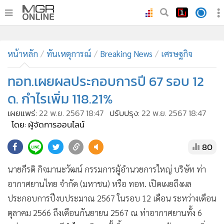
•
หน้าหลัก
•
หน้าหลัก
ทันเหตุการณ์
ทันเหตุการณ์
Breaking News
เศรษฐกิจ
•
ภาคใต้
ทอท.เผยผลประกอบการปี 67 รอบ 12
•
ภูมิภาค
ด. กำไรเพิ่ม 118.21%
•
Online Section
เผยแพร่:
22 พ.ย. 2567 18:47
ปรับปรุง:
22 พ.ย. 2567 18:47
•
บันเทิง
โดย: ผู้จัดการออนไลน์
•
ผู้จัดการรายวัน
80
•
คอลัมนิสต์
•
ละคร
นายกีรติ กิจมานะวัฒน์ กรรมการผู้อำนวยการใหญ่ บริษัท ท่า
•
CbizReview
อากาศยานไทย จํากัด (มหาชน) หรือ ทอท. เปิดเผยถึงผล
•
Cyber BIZ
ประกอบการปีงบประมาณ 2567 ในรอบ 12 เดือน ระหว่างเดือน
•
ผู้จัดกวน
ตุลาคม 2566 ถึงเดือนกันยายน 2567 ณ ท่าอากาศยานทั้ง 6