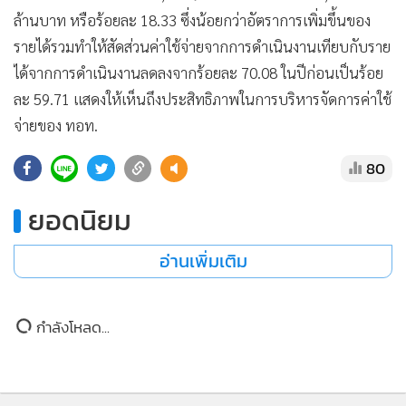
•
เกม
ล้านบาท หรือร้อยละ 18.33 ซึ่งน้อยกว่าอัตราการเพิ่มขึ้นของ
•
วิทยาศาสตร์
รายได้รวมทำให้สัดส่วนค่าใช้จ่ายจากการดำเนินงานเทียบกับราย
•
SMEs
ได้จากการดำเนินงานลดลงจากร้อยละ 70.08 ในปีก่อนเป็นร้อย
ละ 59.71 แสดงให้เห็นถึงประสิทธิภาพในการบริหารจัดการค่าใช้
•
หุ้น
จ่ายของ ทอท.
•
อินโดจีน
•
กองทุนรวม
80
•
Celeb Online
ยอดนิยม
•
Factcheck
•
ญี่ปุ่น
อ่านเพิ่มเติม
•
News1
•
Gotomanager
กำลังโหลด...