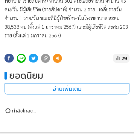
•
Good health & Well-being
พยาบาล (รายสัปดาห์) จำนวน 302 คน:เฉลี่ยรายวัน จำนวน 43
•
คน/วัน มีผู้เสียชีวิต (รายสัปดาห์) จำนวน 2 ราย : เฉลี่ยรายวัน
Green Innovation & SD
จำนวน 1 ราย/วัน ขณะที่มีผู้ป่วยรักษาในโรงพยาบาล สะสม
•
Management & HR
38,538 คน (ตั้งแต่ 1 มกราคม 2567) และมีผู้เสียชีวิต สะสม 203
•
MGR Live
ราย (ตั้งแต่ 1 มกราคม 2567)
•
Infographic
•
การเมือง
•
ท่องเที่ยว
29
•
กีฬา
ยอดนิยม
•
ต่างประเทศ
•
Special Scoop
อ่านเพิ่มเติม
•
เศรษฐกิจ-ธุรกิจ
•
จีน
กำลังโหลด...
•
ชุมชน-คุณภาพชีวิต
•
อาชญากรรม
•
Motoring