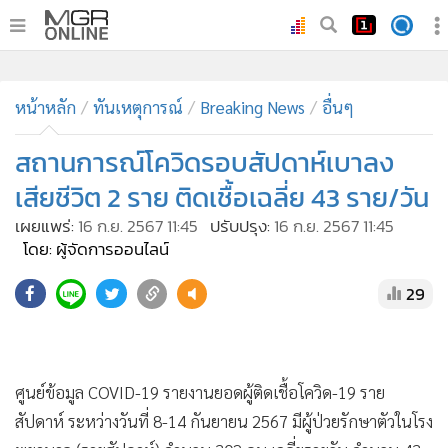
•
หน้าหลัก
•
หน้าหลัก
ทันเหตุการณ์
ทันเหตุการณ์
Breaking News
อื่นๆ
•
ภาคใต้
สถานการณ์โควิดรอบสัปดาห์เบาลง
•
ภูมิภาค
เสียชีวิต 2 ราย ติดเชื้อเฉลี่ย 43 ราย/วัน
•
Online Section
เผยแพร่:
16 ก.ย. 2567 11:45
ปรับปรุง:
16 ก.ย. 2567 11:45
•
บันเทิง
โดย: ผู้จัดการออนไลน์
•
ผู้จัดการรายวัน
29
•
คอลัมนิสต์
•
ละคร
•
CbizReview
•
Cyber BIZ
ศูนย์ข้อมูล COVID-19 รายงานยอดผู้ติดเชื้อโควิด-19 ราย
•
ผู้จัดกวน
สัปดาห์ ระหว่างวันที่ 8-14 กันยายน 2567 มีผู้ป่วยรักษาตัวในโรง