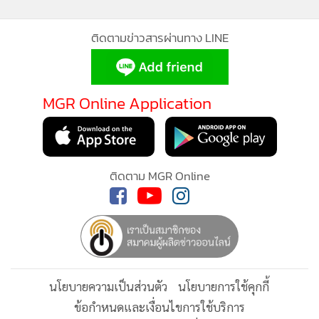
•
เกม
•
วิทยาศาสตร์
ติดตามข่าวสารผ่านทาง LINE
•
SMEs
•
หุ้น
MGR Online Application
•
อินโดจีน
•
กองทุนรวม
•
Celeb Online
•
Factcheck
ติดตาม MGR Online
•
ญี่ปุ่น
•
News1
•
Gotomanager
นโยบายความเป็นส่วนตัว
นโยบายการใช้คุกกี้
ข้อกำหนดและเงื่อนไขการใช้บริการ