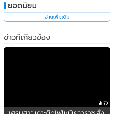
•
เกม
•
วิทยาศาสตร์
•
SMEs
•
หุ้น
•
อินโดจีน
•
กองทุนรวม
•
Celeb Online
•
Factcheck
•
ญี่ปุ่น
•
News1
•
Gotomanager