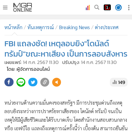
•
หน้าหลัก
หน้าหลัก
ทันเหตุการณ์
Breaking News
ต่างประเทศ
•
ทันเหตุการณ์
•
FBI แถลงชัด! เหตุลอบยิง"โดนัลด์
ภาคใต้
•
ภูมิภาค
ทรัมป์"ขณะหาเสียง เป็นการลอบสังหาร
•
Online Section
เผยแพร่:
14 ก.ค. 2567 11:30
ปรับปรุง:
14 ก.ค. 2567 11:30
•
บันเทิง
โดย: ผู้จัดการออนไลน์
•
ผู้จัดการรายวัน
149
•
คอลัมนิสต์
•
ละคร
หน่วยงานด้านความมั่นคงของสหรัฐฯ มีการประชุมด่วนถึงเหตุ
•
CbizReview
ลอบยิงระหว่างการปราศรัยหาเสียงของ โดนัลด์ ทรัมป์ จนเป็น
•
Cyber BIZ
เหตุให้มีผู้เสียชีวิตและได้รับบาดเจ็บ โดยสำนักงานสอบสวนกลาง
•
ผู้จัดกวน
หรือ เอฟบีไอ แถลงถึงเหตุการณ์ครั้งนี้ว่า เบื้องต้น สามารถยืนยัน