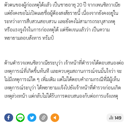
•
Good health & Well-being
ตัวตนของผู้ก่อเหตุได้แล้ว เป็นชายอายุ 20 ปี จากเพนซิลวาเนีย
•
Green Innovation & SD
แต่ยังคงขอไม่เปิดเผยชื่อผู้ต้องสงสัยรายนี้ เนื่องจากยังคงอยู่ใน
•
Management & HR
ระหว่างการสืบสวนสอบสวน และยังคงไม่สามารถระบุสาเหตุ
•
MGR Live
หรือแรงจูงใจในการก่อเหตุได้ แต่ชัดเจนแล้วว่า เป็นความ
•
Infographic
พยายามลอบสังหาร ทรัมป์
•
การเมือง
•
ท่องเที่ยว
•
กีฬา
ด้านตำรวจเพนซิลวาเนียระบุว่า เจ้าหน้าที่ตำรวจได้ตอบสนองต่อ
•
เหตุการณ์ที่เกิดขึ้นทันที และควบคุมสถานการณ์จนมั่นใจว่า จะ
ต่างประเทศ
ไม่มีเหตุการณ์ใด ๆ เพิ่มเติม แต่ไม่ได้ตอบคำถามกรณีที่มีผู้เห็น
•
Special Scoop
เหตุการณ์ระบุว่า ได้พยายามแจ้งไปยังเจ้าหน้าที่ตำรวจก่อนเกิด
•
เศรษฐกิจ-ธุรกิจ
เหตุล่วงหน้า แต่กลับไม่ได้รับการตอบสนองกับต่อการแจ้งเหตุ
•
จีน
•
ชุมชน-คุณภาพชีวิต
•
อาชญากรรม
•
Motoring