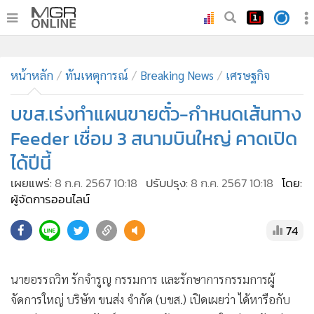
•
หน้าหลัก
หน้าหลัก
ทันเหตุการณ์
Breaking News
เศรษฐกิจ
•
ทันเหตุการณ์
•
บขส.เร่งทำแผนขายตั๋ว-กำหนดเส้นทาง
ภาคใต้
•
ภูมิภาค
Feeder เชื่อม 3 สนามบินใหญ่ คาดเปิด
•
Online Section
ได้ปีนี้
•
บันเทิง
เผยแพร่:
8 ก.ค. 2567 10:18
ปรับปรุง:
8 ก.ค. 2567 10:18
โดย:
•
ผู้จัดการรายวัน
ผู้จัดการออนไลน์
•
คอลัมนิสต์
74
•
ละคร
•
CbizReview
นายอรรถวิท รักจำรูญ กรรมการ และรักษาการกรรมการผู้
•
Cyber BIZ
จัดการใหญ่ บริษัท ขนส่ง จำกัด (บขส.) เปิดเผยว่า ได้หารือกับ
•
ผู้จัดกวน
นายกีรติ กิจมานะวัฒน์ กรรมการผู้อำนวยการใหญ่ บริษัท ท่า