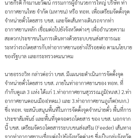
•
Good health & Well-being
อากาศยานไทย จำกัด (มหาชน) หรือ ทอท. เพื่อเตรียมจัดตั้งจุด
•
Green Innovation & SD
จำหน่ายตั๋วโดยสาร บขส. และจัดเส้นทางเดินรถจากท่า
•
Management & HR
อากาศยานหลัก เชื่อมต่อไปยังจังหวัดต่างๆ เพื่ออำนวยความ
•
MGR Live
สะดวกประชาชนในการเดินทางด้วยระบบขนส่งสาธารณะ
•
Infographic
ระหว่างรถโดยสารกับท่าอากาศยานอย่างไร้รอยต่อ ตามนโยบาย
•
การเมือง
ของรัฐบาล และกระทรวงคมนาคม
•
ท่องเที่ยว
•
กีฬา
นายอรรถวิท กล่าวต่อว่า บขส. มีแผนจะดำเนินการจัดตั้งจุด
•
ต่างประเทศ
จำหน่ายตั๋วโดยสาร บขส. ภายในท่าอากาศยานของ ทอท. ที่
•
Special Scoop
กำกับดูแล 3 แห่ง ได้แก่ 1.ท่าอากาศยานสุวรรณภูมิ(ทภส.) 2.ท่า
•
เศรษฐกิจ-ธุรกิจ
อากาศยานดอนเมือง(ทดม.) และ 3.ท่าอากาศยานภูเก็ต(ทภก.)
•
ซึ่ง ทอท. จะสนับสนุนพื้นที่ในการจัดตั้งจุดจำหน่ายตั๋ว พื้นที่การ
จีน
ประชาสัมพันธ์ และพื้นที่จุดจอดรถโดยสาร ของ บขส. นอกจาก
•
ชุมชน-คุณภาพชีวิต
นี้ บขส. เตรียมจัดรถโดยสารระบบขนส่งเสริม (Feeder) เส้นทาง
•
อาชญากรรม
จากท่าอากาศยานเชื่อมต่อไปยังจังหวัดต่างๆ ซึ่งเป็นกลุ่มจังหวัด
•
Motoring