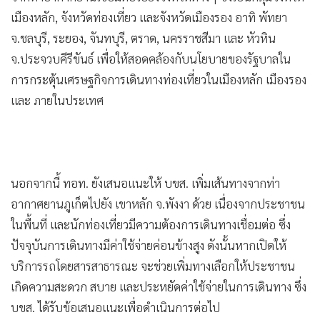
เมืองหลัก, จังหวัดท่องเที่ยว และจังหวัดเมืองรอง อาทิ พัทยา
•
เกม
จ.ชลบุรี, ระยอง, จันทบุรี, ตราด, นครราชสีมา และ หัวหิน
•
วิทยาศาสตร์
จ.ประจวบคีรีขันธ์ เพื่อให้สอดคล้องกับนโยบายของรัฐบาลใน
•
SMEs
การกระตุ้นเศรษฐกิจการเดินทางท่องเที่ยวในเมืองหลัก เมืองรอง
•
หุ้น
และ ภายในประเทศ
•
อินโดจีน
•
กองทุนรวม
•
Celeb Online
•
Factcheck
นอกจากนี้ ทอท. ยังเสนอแนะให้ บขส. เพิ่มเส้นทางจากท่า
•
ญี่ปุ่น
อากาศยานภูเก็ตไปยัง เขาหลัก จ.พังงา ด้วย เนื่องจากประชาชน
•
News1
ในพื้นที่ และนักท่องเที่ยวมีความต้องการเดินทางเชื่อมต่อ ซึ่ง
•
Gotomanager
ปัจจุบันการเดินทางมีค่าใช้จ่ายค่อนข้างสูง ดังนั้นหากเปิดให้
บริการรถโดยสารสาธารณะ จะช่วยเพิ่มทางเลือกให้ประชาชน
เกิดความสะดวก สบาย และประหยัดค่าใช้จ่ายในการเดินทาง ซึ่ง
บขส. ได้รับข้อเสนอแนะเพื่อดำเนินการต่อไป