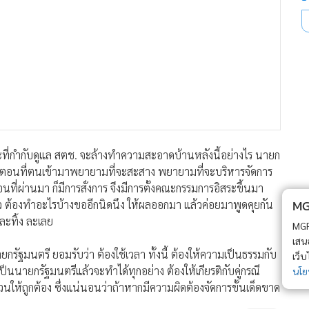
ี่กำกับดูแล สตช. จะล้างทำความสะอาดบ้านหลังนี้อย่างไร นายก
บว่าตอนที่ตนเข้ามาพยายามที่จะสะสาง พยายามที่จะบริหารจัดการ
เดือนที่ผ่านมา ก็มีการสั่งการ จึงมีการตั้งคณะกรรมการอิสระขึ้นมา
MGR Onli
ล้ว ต้องทำอะไรบ้างขออีกนิดนึง ให้ผลออกมา แล้วค่อยมาพูดคุยกัน
ละทิ้ง ละเลย
MGR Online 
เสนอ ประสบก
ัฐมนตรี ยอมรับว่า ต้องใช้เวลา ทั้งนี้ ต้องให้ความเป็นธรรมกับ
เว็บไซต์ แ
็นนายกรัฐมนตรีแล้วจะทำได้ทุกอย่าง ต้องให้เกียรติกับคู่กรณี
นโยบายสิทธ
ให้ถูกต้อง ซึ่งแน่นอนว่าถ้าหากมีความผิดต้องจัดการขั้นเด็ดขาด