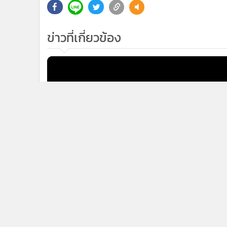
•
อินโดจีน
•
กองทุนรวม
ข่าวที่เกี่ยวข้อง
•
Celeb Online
•
Factcheck
•
ญี่ปุ่น
•
News1
•
Gotomanager
7
"บิ๊กต่อ" ยังไม่เข้า สตช. เหตุหนังสือคำสั่ง
นายกฯ ยังมาไม่ถึง