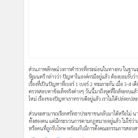
•
Management & HR
•
MGR Live
•
Infographic
•
การเมือง
•
ท่องเที่ยว
•
กีฬา
•
ต่างประเทศ
•
Special Scoop
•
เศรษฐกิจ-ธุรกิจ
ส่วนภาพลักษณ์วงการตำรวจที่กระฉ่อนในทางลบ ในฐานะท
•
จีน
รัฐมนตรี กล่าวว่า ปัญหาในองค์กรมีอยู่แล้ว ต้องยอมรั
เรื่องที่เป็นปัญหาที่เบอร์ 1 เบอร์ 2 ทะเลาะกัน เมื่อ 3-4 
•
ชุมชน-คุณภาพชีวิต
ตรวจสอบหาข้อเท็จจริงต่างๆ วันนี้มาถึงจุดที่ใกล้จะจบแ
•
อาชญากรรม
ใหม่ เรื่องของปัญหาเราทราบดีอยู่แล้ว เราไม่ได้ปล่อยปละ
•
Motoring
•
เกม
ส่วนจะสามารถเรียกศรัทธาประชาชนกลับมาได้หรือไม่ นายกร
•
วิทยาศาสตร์
ทั้งสองคน แต่มีกระบวนการตามกฏหมายอยู่แล้ว ไม่ใช่ว่าเป
•
SMEs
หรือคนที่ถูกรับโทษ พร้อมกับมีการตั้งคณะกรรมการสอบสวน
•
หุ้น