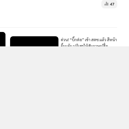
47
ด่วน! “บิ๊กต่อ” เข้า สตช.แล้ว สีหน้า
ยิ้มแย้ม ปฏิเสธให้สัมภาษณ์สื่อ
2,893
อนุฯ ก.ตร.วินัย แทงสวน "วิษณุ" ชี้
คำสั่งให้ออก "บิ๊กโจ๊ก" ชอบด้วย
กฎหมาย ชงก.ตร.ชี้ขาด 26 มิ.ย.นี้
37,218
28
“ทนายตั้ม” ลุ้นผลสอบ “บิ๊กต่อ”
พรุ่งนี้ ชี้หากช่วยฟอกตัว
ประชาชนรับไม่ได้ เตรียมแถลงสู้
2,575