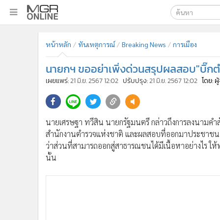
เลือกเครื่องมือท
•
หน้าหลัก
หน้าหลัก
ทันเหตุการณ์
Breaking News
การเมือง
ค้นหา
•
ทันเหตุการณ์
Google
•
ภาคใต้
นายกฯ ขออย่าเพิ่งด่วนสรุปผลสอบ"บิ๊ก
•
ภูมิภาค
MGR Onl
เผยแพร่:
21 มิ.ย. 2567 12:02
ปรับปรุง:
21 มิ.ย. 2567 12:02
โดย: ผ
•
Online Section
ค้นหาขั
•
บันเทิง
•
ผู้จัดการรายวัน
นายเศรษฐา ทวีสิน นายกรัฐมนตรี กล่าวถึงการลงนามคำสั่ง 
•
คอลัมนิสต์
สำนักงานตำรวจแห่งชาติ และผลสอบที่ออกมาประชาชนค่อนข
•
ละคร
ว่าส่วนที่สามารถออกสู่สาธารณชนได้มีเนื้อหาอย่างไร ใ
•
CbizReview
นั้น
•
Cyber BIZ
•
ผู้จัดกวน
•
Good health & Well-being
•
Green Innovation & SD