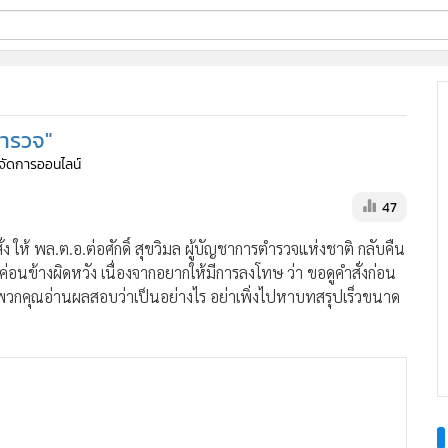
ี่ใช้
ตำรวจ"
ine
ู้จัดการออนไลน์
้นสูง
47
ให้ พล.ต.อ.ต่อศักดิ์ สุขวิมล ผู้บัญชาการตำรวจแห่งชาติ กลับคืน
้างผิดหวัง เนื่องจากอยากให้มีการลงโทษ ว่า ขอดูคำสั่งก่อน
ห้พวกคุณอ่านผลสอบว่าเป็นอย่างไร อย่าเพิ่งไปหาบทสรุปเร็วขนาด