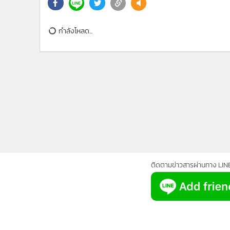
•
Management & HR
•
MGR Live
•
Infographic
กำลังโหลด...
•
การเมือง
•
ท่องเที่ยว
•
กีฬา
•
ต่างประเทศ
•
Special Scoop
•
เศรษฐกิจ-ธุรกิจ
•
จีน
•
ชุมชน-คุณภาพชีวิต
•
อาชญากรรม
ติดตามข่าวสารผ่านทาง LIN
•
Motoring
•
เกม
•
วิทยาศาสตร์
•
SMEs
•
หุ้น