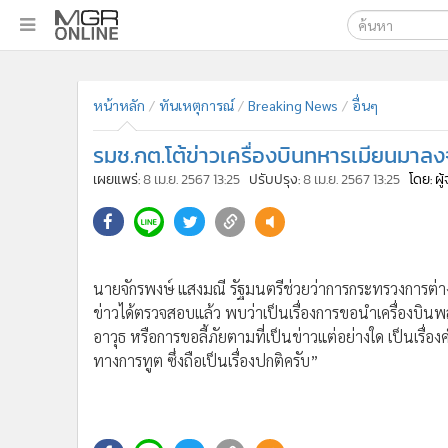
เลือกเครื่องมือท
•
หน้าหลัก
ค้นหา
•
ทันเหตุการณ์
หน้าหลัก
ทันเหตุการณ์
Breaking News
อื่นๆ
Google
•
ภาคใต้
รมช.กต.โต้ข่าวเครื่องบินทหารเมียนมาลง
•
ภูมิภาค
MGR Onl
เผยแพร่:
8 เม.ย. 2567 13:25
ปรับปรุง:
8 เม.ย. 2567 13:25
โดย: ผ
•
Online Section
ค้นหาขั
•
บันเทิง
•
ผู้จัดการรายวัน
•
คอลัมนิสต์
นายจักรพงษ์ แสงมณี รัฐมนตรีช่วยว่าการกระทรวงการต่างปร
•
ละคร
ข่าวได้ตรวจสอบแล้ว พบว่าเป็นเรื่องการขอนำเครื่องบินพ
•
CbizReview
อาวุธ หรือการขอลี้ภัยตามที่เป็นข่าวแต่อย่างใด เป็นเรื
•
Cyber BIZ
ทางการทูต ซึ่งถือเป็นเรื่องปกติครับ”
•
ผู้จัดกวน
•
Good health & Well-being
•
Green Innovation & SD