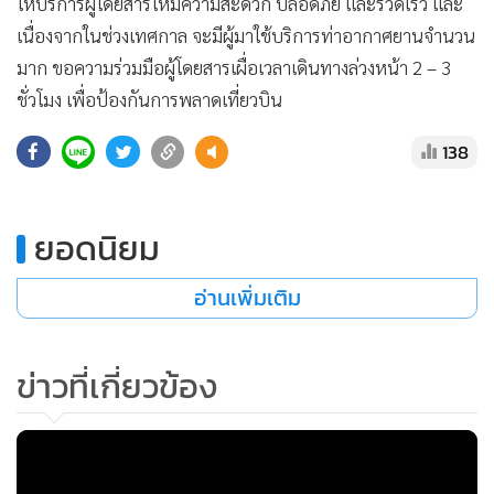
ให้บริการผู้โดยสารให้มีความสะดวก ปลอดภัย และรวดเร็ว และ
•
เกม
เนื่องจากในช่วงเทศกาล จะมีผู้มาใช้บริการท่าอากาศยานจำนวน
•
วิทยาศาสตร์
มาก ขอความร่วมมือผู้โดยสารเผื่อเวลาเดินทางล่วงหน้า 2 – 3
•
SMEs
ชั่วโมง เพื่อป้องกันการพลาดเที่ยวบิน
•
หุ้น
138
•
อินโดจีน
•
กองทุนรวม
•
Celeb Online
ยอดนิยม
•
Factcheck
•
ญี่ปุ่น
อ่านเพิ่มเติม
•
News1
•
Gotomanager
ข่าวที่เกี่ยวข้อง