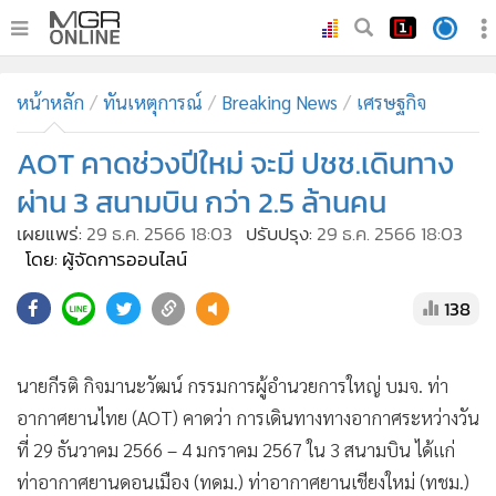
•
หน้าหลัก
หน้าหลัก
ทันเหตุการณ์
Breaking News
เศรษฐกิจ
•
ทันเหตุการณ์
•
AOT คาดช่วงปีใหม่ จะมี ปชช.เดินทาง
ภาคใต้
•
ภูมิภาค
ผ่าน 3 สนามบิน กว่า 2.5 ล้านคน
•
Online Section
เผยแพร่:
29 ธ.ค. 2566 18:03
ปรับปรุง:
29 ธ.ค. 2566 18:03
•
บันเทิง
โดย: ผู้จัดการออนไลน์
•
ผู้จัดการรายวัน
138
•
คอลัมนิสต์
•
ละคร
นายกีรติ กิจมานะวัฒน์ กรรมการผู้อำนวยการใหญ่ บมจ. ท่า
•
CbizReview
อากาศยานไทย (AOT) คาดว่า การเดินทางทางอากาศระหว่างวัน
•
Cyber BIZ
ที่ 29 ธันวาคม 2566 – 4 มกราคม 2567 ใน 3 สนามบิน ได้แก่
•
ผู้จัดกวน
ท่าอากาศยานดอนเมือง (ทดม.) ท่าอากาศยานเชียงใหม่ (ทชม.)