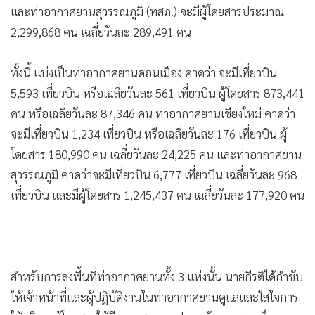
•
Good health & Well-being
และท่าอากาศยานสุวรรณภูมิ (ทสภ.) จะมีผู้โดยสารประมาณ
•
Green Innovation & SD
2,299,868 คน เฉลี่ยวันละ 289,491 คน
•
Management & HR
•
MGR Live
ทั้งนี้ แบ่งเป็นท่าอากาศยานดอนเมือง คาดว่า จะมีเที่ยวบิน
•
Infographic
5,593 เที่ยวบิน หรือเฉลี่ยวันละ 561 เที่ยวบิน ผู้โดยสาร 873,441
•
การเมือง
คน หรือเฉลี่ยวันละ 87,346 คน ท่าอากาศยานเชียงใหม่ คาดว่า
•
ท่องเที่ยว
จะมีเที่ยวบิน 1,234 เที่ยวบิน หรือเฉลี่ยวันละ 176 เที่ยวบิน ผู้
•
กีฬา
โดยสาร 180,990 คน เฉลี่ยวันละ 24,225 คน และท่าอากาศยาน
•
สุวรรณภูมิ คาดว่าจะมีเที่ยวบิน 6,777 เที่ยวบิน เฉลี่ยวันละ 968
ต่างประเทศ
เที่ยวบิน และมีผู้โดยสาร 1,245,437 คน เฉลี่ยวันละ 177,920 คน
•
Special Scoop
•
เศรษฐกิจ-ธุรกิจ
•
จีน
•
ชุมชน-คุณภาพชีวิต
สำหรับการลงพื้นที่ท่าอากาศยานทั้ง 3 แห่งนั้น นายกีรติได้กำชับ
•
อาชญากรรม
ให้เจ้าหน้าที่และผู้ปฏิบัติงานในท่าอากาศยานดูแลและใส่ใจการ
•
Motoring