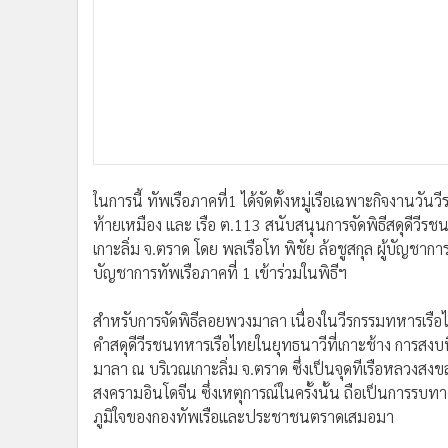
•
Management & HR
•
MGR Live
•
Infographic
•
การเมือง
•
ท่องเที่ยว
•
กีฬา
•
ต่างประเทศ
•
Special Scoop
ในการนี้ ทัพเรือภาคที่1 ได้จัดตั้งหมู่เรือเฉพาะกิจงานว
•
เศรษฐกิจ-ธุรกิจ
ท้ายเหมือง และ เรือ ต.113 สนับสนุนการจัดพิธีสดุดีวีร
•
จีน
เกาะลิ่ม จ.ตราด โดย พลเรือโท พิชัย ล้อชูสกุล ผู้บัญชา
บัญชาการทัพเรือภาคที่ 1 เข้าร่วมในพิธีฯ
•
ชุมชน-คุณภาพชีวิต
•
อาชญากรรม
สำหรับการจัดพิธีลอยพวงมาลา เนื่องในวีรกรรมทหารเรือไท
•
Motoring
คำสดุดีวีรชนทหารเรือไทยในยุทธนาวีที่เกาะช้าง การสงบ
•
เกม
มาลา ณ บริเวณเกาะลิ่ม จ.ตราด ซึ่งเป็นจุดทีเรือหลวงส
•
วิทยาศาสตร์
สงครามอินโดจีน ซึ่งเหตุการณ์ในครั้งนั้น ถือเป็นการรบท
•
SMEs
ภูมิใจของกองทัพเรือและประชาชนตราดเสมอมา
•
หุ้น