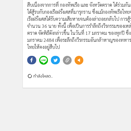
•
อินโดจีน
สืบเนื่องจากการที่ กองทัพเรือ และ จังหวัดตราด ได้ร่วม
ได้สู้รบกับกองเรือฝรั่งเศสที่มารุกราน ซึ่งแม้กองทัพเรือไ
•
กองทุนรวม
เรือฝรั่งเศสได้รับความเสียหายจนต้องล่าถอยกลับไป การสู
•
Celeb Online
จำนวน 36 นาย ทั้งนี้ เพื่อเป็นการรำลึกถึงวีรกรรมของเหล
•
Factcheck
ตราด จัดพิธีดังกล่าวขึ้น ในวันที่ 17 มกราคม ของทุกปี ซึ่ง
•
ญี่ปุ่น
มกราคม 2484 เพื่อระลึกถึงวีรกรรมอันกล้าหาญของทหาร
•
News1
ไทยให้คงอยู่สืบไป
•
Gotomanager
กำลังโหลด...
ติดตามข่าวสารผ่านทาง LIN