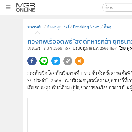
เลือกเครื่องมือท
•
หน้าหลัก
หน้าหลัก
ทันเหตุการณ์
Breaking News
อื่นๆ
ค้นหา
•
ทันเหตุการณ์
Google
•
ภาคใต้
กองทัพเรือจัดพิธี“สดุดีทหารกล้า ยุทธนาว
•
ภูมิภาค
MGR Onl
เผยแพร่:
18 ม.ค. 2566 11:57
ปรับปรุง:
18 ม.ค. 2566 11:57
โดย: ผู
•
Online Section
ค้นหาขั
•
บันเทิง
•
ผู้จัดการรายวัน
กองทัพเรือ โดยทัพเรือภาคที่ 1 ร่วมกับ จังหวัดตราด จัดพิธ
•
คอลัมนิสต์
35 ประจำปี 2566” ณ บริเวณอนุสรณ์สถานยุทธนาวีที่เก
•
ละคร
เรือเอก อะดุง พันธุ์เอี่ยม ผู้บัญชาการกองเรือยุทธการ เ
•
CbizReview
•
Cyber BIZ
•
ผู้จัดกวน
•
Good health & Well-being
•
Green Innovation & SD