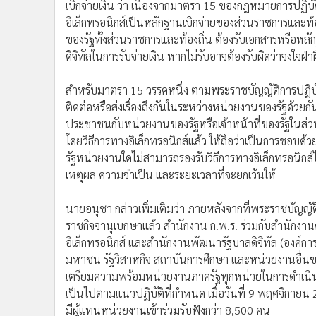
•
Management & HR
อิเล็กทรอนิกส์เป็นหลักฐานเบิกจ่ายของส่วนราชการและท้อง
•
MGR Live
ของรัฐทั้งส่วนราชการและท้องถิ่น ต้องรับเอกสารหรือหล
•
Infographic
ดิจิทัลในการรับจ่ายเงิน หากไม่รับอาจต้องรับผิดว่าจงใจฝ
•
การเมือง
สำหรับมาตรา 15 วรรคหนึ่ง ตามพระราชบัญญัติการปฏิบัต
•
ท่องเที่ยว
ติดต่อหรือส่งเรื่องถึงกันในระหว่างหน่วยงานของรัฐด้วยก
•
กีฬา
ประชาชนกับหน่วยงานของรัฐหรือเจ้าหน้าที่ของรัฐในส่วนที
•
ต่างประเทศ
โดยวิธีการทางอิเล็กทรอนิกส์แล้ว ให้ถือว่าเป็นการช
•
Special Scoop
รัฐหน่วยงานใดไม่สามารถรองรับวิธีการทางอิเล็กทรอนิกส์
•
เศรษฐกิจ-ธุรกิจ
เหตุผล ความจำเป็น และระยะเวลาที่จะยกเว้นให้
•
จีน
•
ชุมชน-คุณภาพชีวิต
นายอนุชา กล่าวเพิ่มเติมว่า ภายหลังจากที่พระราชบัญญั
•
อาชญากรรม
ราชกิจจานุเบกษาแล้ว สำนักงาน ก.พ.ร. ร่วมกับสำนัก
อิเล็กทรอนิกส์ และสำนักงานพัฒนารัฐบาลดิจิทัล (องค์กา
•
Motoring
มหาชน รัฐวิสาหกิจ สถาบันการศึกษา และหน่วยงานอื่นข
•
เกม
เตรียมความพร้อมหน่วยงานภาครัฐทุกหน่วยในการดำเนิน
•
วิทยาศาสตร์
เป็นไปตามแนวปฏิบัติที่กำหนด เมื่อวันที่ 9 พฤศจิกายน
•
SMEs
มีผู้แทนหน่วยงานเข้าร่วมรับฟังกว่า 8,500 คน
•
หุ้น