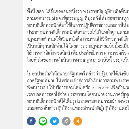
•
อินโดจีน
ทั้งนี้ สคก. ได้ชี้แจงตอนหนึ่งว่า พระราชบัญญัติฯ เกิด
•
กองทุนรวม
ตามเจตนารมณ์ของรัฐธรรมนูญ ที่มุ่งหวังให้ประชาชนทุกค
•
Celeb Online
ระบบอิเล็กทรอนิกส์มาใช้ในการปฏิบัติราชการและการให้บร
ประชาชนทางอิเล็กทรอนิกส์สามารถใช้เป็นหลักฐานตามกฎหมา
•
Factcheck
กฎหมายกำหนดให้เป็นหนังสือ สามารถใช้วิธีการทางอิเล็ก
•
ญี่ปุ่น
เป็นหลักฐานเบิกจ่ายได้ โดยการตรากฎหมายฉบับนี้จะเ
•
News1
วิธีการทางอิเล็กทรอนิกส์ เพิ่มประสิทธิภาพ ความรวดเ
•
Gotomanager
โดยหัวใจของการดำเนินการตามกฎหมายฉบับนี้ จะมุ่งเน
โฆษกประจำสำนักนายกรัฐมนตรี กล่าวว่า รัฐบาลได้เร่งข
ภาครัฐทุกหน่วย ให้พร้อมเข้าสู่การดำเนินการตามพระราช
พัฒนาระบบให้บริการออนไลน์ หรือ e-service เพื่ออำนวย
เวลา ลดภาระค่าใช้จ่ายประชาชน โดยหน่วยงานภาครัฐทุกห
ระบบอิเล็กทรอนิกส์ได้เต็มรูปแบบตามเจตนารมณ์ของพร
และยกระดับการปฏิบัติงานของเจ้าหน้าที่ผู้ปฏิบัติงานต่อ