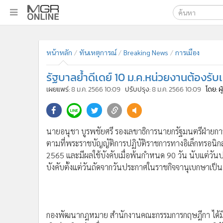
เลือกเครื่องมือท
•
หน้าหลัก
หน้าหลัก
ทันเหตุการณ์
Breaking News
การเมือง
ค้นหา
•
ทันเหตุการณ์
Google
•
ภาคใต้
รัฐบาลย้ำดีเดย์ 10 ม.ค.หน่วยงานต้องรั
•
ภูมิภาค
MGR Onl
เผยแพร่:
8 ม.ค. 2566 10:09
ปรับปรุง:
8 ม.ค. 2566 10:09
โดย: ผ
•
Online Section
ค้นหาขั
•
บันเทิง
•
ผู้จัดการรายวัน
นายอนุชา บูรพชัยศรี รองเลขาธิการนายกรัฐมนตรีฝ่ายการ
•
คอลัมนิสต์
ตามที่พระราชบัญญัติการปฏิบัติราชการทางอิเล็กทรอนิกส์
•
ละคร
2565 และมีผลใช้บังคับเมื่อพ้นกำหนด 90 วัน นับแต่วั
•
CbizReview
บังคับตั้งแต่วันถัดจากวันประกาศในราชกิจจานุเบกษาเป็น
•
Cyber BIZ
•
ผู้จัดกวน
•
Good health & Well-being
กองพัฒนากฎหมาย สำนักงานคณะกรรมการกฤษฎีกา ได้มีข้
•
Green Innovation & SD
เบิกจ่ายเงิน ว่า เนื่องจากมาตรา 15 ของกฎหมายการปฏิบ