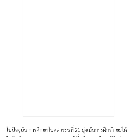
•
เกม
•
วิทยาศาสตร์
•
SMEs
•
หุ้น
•
อินโดจีน
•
กองทุนรวม
•
Celeb Online
•
Factcheck
•
ญี่ปุ่น
•
News1
•
Gotomanager
"ในปัจจุบัน การศึกษาในศตวรรษที่ 21 มุ่งเน้นการฝึกทักษะให้