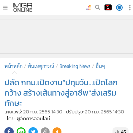
•
หน้าหลัก
•
ทันเหตุการณ์
•
ภาคใต้
•
ภูมิภาค
•
Online Section
หน้าหลัก
ทันเหตุการณ์
Breaking News
อื่นๆ
•
บันเทิง
•
ผู้จัดการรายวัน
ปลัด กทม.เปิดงาน“ปทุมวัน...เปิดโลก
•
คอลัมนิสต์
กว้าง สร้างเส้นทางสู่อาชีพ"ส่งเสริม
•
ละคร
ทักษะ
•
CbizReview
เผยแพร่:
20 ก.ย. 2565 14:30
ปรับปรุง:
20 ก.ย. 2565 14:30
•
Cyber BIZ
โดย: ผู้จัดการออนไลน์
•
ผู้จัดกวน
45