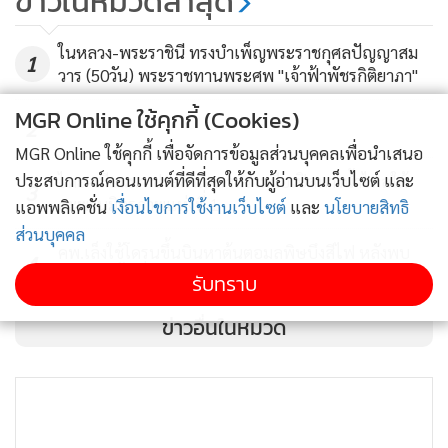
ข่าวในหมวดล่าสุด
การศึกษานักเรียนจะมีทักษะอาชีพติดตัวอย่างน้อยคนละ 3
อาชีพ 2.เพื่อส่งเสริมให้นักเรียนมีโอกาสค้นพบความถนัด และ
ในหลวง-พระราชินี ทรงบำเพ็ญพระราชกุศลปัญญาสม
1
ความสนใจของตนเองก่อนตัดสินใจเลือกเส้นทางการศึกษาต่อไป
วาร (50วัน) พระราชทานพระศพ "เจ้าฟ้าพัชรกิติยาภา"
ได้อย่างเหมาะสม
MGR Online ใช้คุกกี้ (Cookies)
2
MGR Online ใช้คุกกี้ เพื่อจัดการข้อมูลส่วนบุคคลเพื่อนำเสนอ
สำหรับกิจกรรมงาน “ปทุมวัน...เปิดโลกกว้าง สร้างเส้นทางสู่
ประสบการณ์คอนเทนต์ที่ดีที่สุดให้กับผู้อ่านบนเว็บไซต์ และ
ไทย-เมียนมา ประสานความร่วมมือเปิดทางน้ำไหลใต้
อาชีพ" ในวันนี้ ประกอบด้วยการแสดงเปิดงานจากนักเรียน การ
3
สะพานมิตรภาพแห่งที่ 1
แอพพลิเคชั่น
เงื่อนไขการใช้งานเว็บไซต์
และ
นโยบายสิทธิ
จัดผลงานและนิทรรศการโครงการฝึกทักษะวิชาชีพของโรงเรียน
ส่วนบุคคล
ในสังกัดสำนักงานเขตปทุมวัน ทั้ง 7 โรงเรียน ดังนี้ 1.โรงเรียนวัด
คพ.เล็งใช้โดรนขึ้นบินหาต้นตอมลพิษบึงสีไฟ หลังพบ
4
ปทุมวนาราม ในพระราชูปถัมภ์ฯ ประกอบด้วย งานเกษตร งาน
คุณภาพน้ำเสื่อมโทรม
รับทราบ
ประดิษฐ์ งานไฟฟ้า งานไม้ งานศิลปะ งานอาหาร 2.โรงเรียน
ข่าวอื่นในหมวด
ปลูกจิต ประกอบด้วย เชฟน้อยกระทะเหล็ก งานร้อยมาลัย
คริสตัล สายคล้องแมส ยุวโฆษก 3.โรงเรียนวัดสระบัว ประกอบ
ด้วย แตะแปลงโฉม สร้างสรรค์กราฟฟิกดีไซด์ เดคูพาจ กระดาษ
ซ่อนปลาย มัดย้อมมัดใจ 4.โรงเรียนวัดบรมนิวาส ประกอบด้วย
เหรียญโปรยทาน ผ้าเช็ดหน้ามัดย้อม สบู่ 5.โรงเรียนสวนลุมพินี