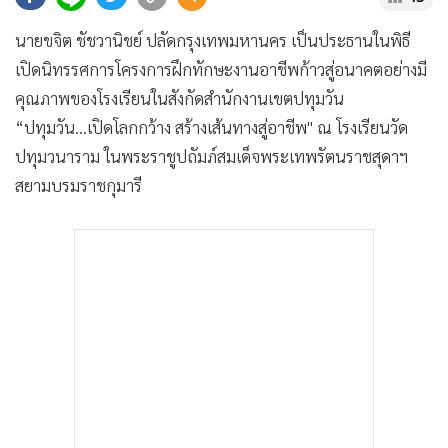
•
Good health & Well-being
•
Green Innovation & SD
นายขจิต ชัชวานิชย์ ปลัดกรุงเทพมหานคร เป็นประธานในพิธี
•
Management & HR
เปิดนิทรรศการโครงการฝึกทักษะงานอาชีพก้าวสู่อนาคตอย่างมี
•
MGR Live
คุณภาพของโรงเรียนในสังกัดสํานักงานเขตปทุมวัน
•
Infographic
“ปทุมวัน...เปิดโลกกว้าง สร้างเส้นทางสู่อาชีพ" ณ โรงเรียนวัด
•
การเมือง
ปทุมวนาราม ในพระราชูปถัมภ์สมเด็จพระเทพรัตนราชสุดาฯ
สยามบรมราชกุมารี
•
ท่องเที่ยว
•
กีฬา
•
ต่างประเทศ
•
Special Scoop
•
เศรษฐกิจ-ธุรกิจ
•
จีน
•
ชุมชน-คุณภาพชีวิต
•
อาชญากรรม
•
Motoring