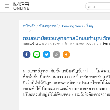
เลือกเครื่องมือท
•
หน้าหลัก
หน้าหลัก
ทันเหตุการณ์
Breaking News
อื่นๆ
ค้นหา
•
ทันเหตุการณ์
Google
•
ภาคใต้
กรมอนามัยชวนพุทธศาสนิกชนทำบุญตัก
•
ภูมิภาค
MGR Onl
เผยแพร่:
14 พ.ค. 2565 16:20
ปรับปรุง:
14 พ.ค. 2565 16:20
โดย: 
•
Online Section
ค้นหาขั
•
บันเทิง
•
ผู้จัดการรายวัน
•
คอลัมนิสต์
นายแพทย์สุวรรณชัย วัฒนายิ่งเจริญชัย กล่าวว่า ในช่วง
•
ละคร
ทิ้งเพิ่มขึ้นเป็นจำนวนมาก จากการศึกษาวิเคราะห์ข้อม
•
CbizReview
ปัจจัยที่ทำให้ปัญหาขยะพลาสติกของประเทศไทยยังไม่คล
•
Cyber BIZ
พลาสติกได้ปริมาณมาก และมีความหลากหลาย ยากแก่การ
บริโภคส่วนใหญ่ ยังไม่คัดแยกขยะ รวมถึงยังต้องการคว
•
ผู้จัดกวน
•
Good health & Well-being
•
Green Innovation & SD