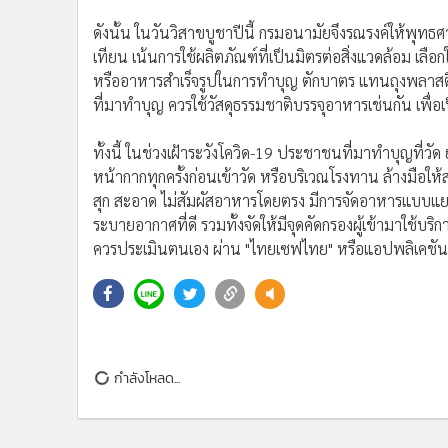
•
Management & HR
ดังนั้น ในวันวิสาขบูชาปีนี้ กรมอนามัยจึงรณรงค์ให้พุทธ
•
MGR Live
เทียน เน้นการใช้ผลิตภัณฑ์ที่เป็นมิตรต่อสิ่งแวดล้อม เลือ
•
Infographic
หรืออาหารสำเร็จรูปในการทำบุญ ตักบาตร แทนถุงพลาสติกที่
•
การเมือง
ที่มาทำบุญ ควรใช้วัสดุธรรมชาติบรรจุอาหารเช่นกัน เพื
•
ท่องเที่ยว
​ทั้งนี้ ในช่วงเฝ้าระวังโควิด-19 ประชาชนที่มาทำบุญท
•
กีฬา
หน้ากากทุกครั้งก่อนเข้าวัด หรือบริเวณโรงทาน ล้างมือใ
•
ต่างประเทศ
สุก สะอาด ไม่สัมผัสอาหารโดยตรง มีการจัดอาหารแบบแยก
•
Special Scoop
ระบายอากาศที่ดี รวมทั้งจัดให้มีจุดคัดกรองผู้เข้ามาใช้บ
•
เศรษฐกิจ-ธุรกิจ
ควรประเมินตนเอง ผ่าน "ไทยเซฟไทย" หรือแอปพลิเคชันอ
•
จีน
•
ชุมชน-คุณภาพชีวิต
•
อาชญากรรม
•
Motoring
•
เกม
กำลังโหลด...
•
วิทยาศาสตร์
•
SMEs
•
หุ้น