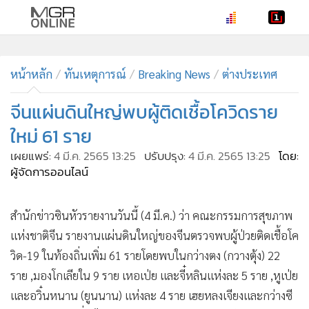
•
หน้าหลัก
•
หน้าหลัก
ทันเหตุการณ์
ทันเหตุการณ์
Breaking News
ต่างประเทศ
•
ภาคใต้
จีนแผ่นดินใหญ่พบผู้ติดเชื้อโควิดราย
•
ภูมิภาค
ใหม่ 61 ราย
•
Online Section
เผยแพร่:
4 มี.ค. 2565 13:25
ปรับปรุง:
4 มี.ค. 2565 13:25
โดย:
•
บันเทิง
ผู้จัดการออนไลน์
•
ผู้จัดการรายวัน
•
คอลัมนิสต์
สำนักข่าวซินหัวรายงานวันนี้ (4 มี.ค.) ว่า คณะกรรมการสุขภาพ
•
ละคร
แห่งชาติจีน รายงานแผ่นดินใหญ่ของจีนตรวจพบผู้ป่วยติดเชื้อโค
•
CbizReview
วิด-19 ในท้องถิ่นเพิ่ม 61 รายโดยพบในกว่างตง (กวางตุ้ง) 22
•
Cyber BIZ
ราย ,มองโกเลียใน 9 ราย เหอเป่ย และจี๋หลินแห่งละ 5 ราย ,หูเป่ย
•
ผู้จัดกวน
และอวิ๋นหนาน (ยูนนาน) แห่งละ 4 ราย เฮยหลงเจียงและกว่างซี