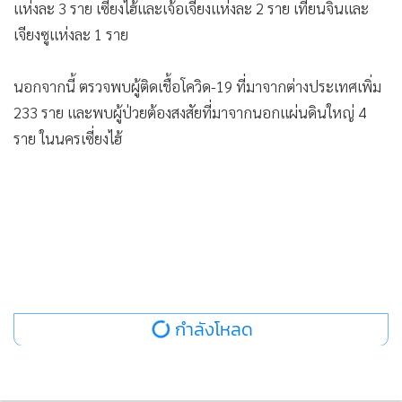
•
Good health & Well-being
แห่งละ 3 ราย เซี่ยงไฮ้และเจ้อเจียงแห่งละ 2 ราย เทียนจินและ
•
Green Innovation & SD
เจียงซูแห่งละ 1 ราย
•
Management & HR
•
MGR Live
นอกจากนี้ ตรวจพบผู้ติดเชื้อโควิด-19 ที่มาจากต่างประเทศเพิ่ม
•
Infographic
233 ราย และพบผู้ป่วยต้องสงสัยที่มาจากนอกแผ่นดินใหญ่ 4
ราย ในนครเซี่ยงไฮ้
•
การเมือง
•
ท่องเที่ยว
•
กีฬา
•
ต่างประเทศ
•
Special Scoop
•
เศรษฐกิจ-ธุรกิจ
•
จีน
กำลังโหลด
•
ชุมชน-คุณภาพชีวิต
•
อาชญากรรม
•
Motoring