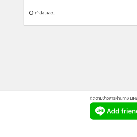
•
Management & HR
กำลังโหลด...
•
MGR Live
•
Infographic
•
การเมือง
•
ท่องเที่ยว
•
กีฬา
•
ต่างประเทศ
•
Special Scoop
•
เศรษฐกิจ-ธุรกิจ
•
จีน
•
ชุมชน-คุณภาพชีวิต
•
อาชญากรรม
ติดตามข่าวสารผ่านทาง LIN
•
Motoring
•
เกม
•
วิทยาศาสตร์
•
SMEs
•
หุ้น