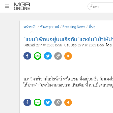
เลือกเครื่องมือท
•
หน้าหลัก
หน้าหลัก
ทันเหตุการณ์
Breaking News
อื่นๆ
ค้นหา
•
ทันเหตุการณ์
Google
•
ภาคใต้
“แซน”เพื่อนอยู่บนเรือกับ“แตงโม”เข้าให้ป
•
ภูมิภาค
MGR Onl
เผยแพร่:
27 ก.พ. 2565 15:56
ปรับปรุง:
27 ก.พ. 2565 15:56
โดย:
•
Online Section
ค้นหาขั
•
บันเทิง
•
ผู้จัดการรายวัน
•
คอลัมนิสต์
•
ละคร
น.ส.วิศาพัช มโนมัยรัตน์ หรือ แซน ซึ่งอยู่บนเรือกับ แตง
•
CbizReview
ให้ปากคำกับพนักงานสอบสวนเพิ่มเติม ที่ สภ.เมืองนนทบุ
•
Cyber BIZ
•
ผู้จัดกวน
•
Good health & Well-being
•
Green Innovation & SD