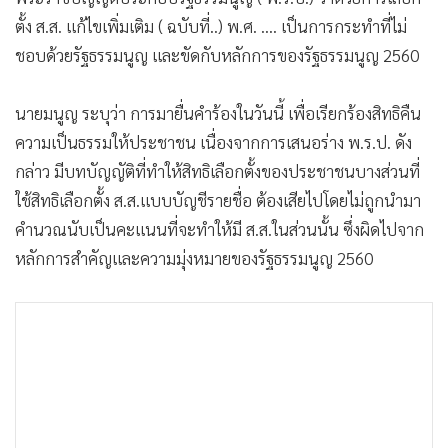
•
Good health & Well-being
ตั้ง ส.ส. แก้ไขเพิ่มเติม ( ฉบับที่..) พ.ศ. .... เป็นการกระทำที่ไม่
•
Green Innovation & SD
ชอบด้วยรัฐธรรมนูญ และขัดกับหลักการของรัฐธรรมนูญ 2560
•
Management & HR
•
MGR Live
นายมนูญ ระบุว่า การมายื่นคำร้องในวันนี้ เพื่อเรียกร้องสิทธิคืน
•
Infographic
ความเป็นธรรมให้ประชาชน เนื่องจากการเสนอร่าง พ.ร.ป. ดัง
•
การเมือง
กล่าว มีบทบัญญัติที่ทำให้สิทธิเลือกตั้งของประชาชนบางส่วนที่
•
ท่องเที่ยว
ใช้สิทธิเลือกตั้ง ส.ส.แบบบัญชีรายชื่อ ต้องเสียไปโดยไม่ถูกนำมา
•
กีฬา
คำนวณนับเป็นคะแนนที่จะทำให้มี ส.ส.ในส่วนนั้น ซึ่งผิดไปจาก
•
ต่างประเทศ
หลักการสำคัญและความมุ่งหมายของรัฐธรรมนูญ 2560
•
Special Scoop
•
เศรษฐกิจ-ธุรกิจ
•
จีน
•
ชุมชน-คุณภาพชีวิต
•
อาชญากรรม
•
Motoring