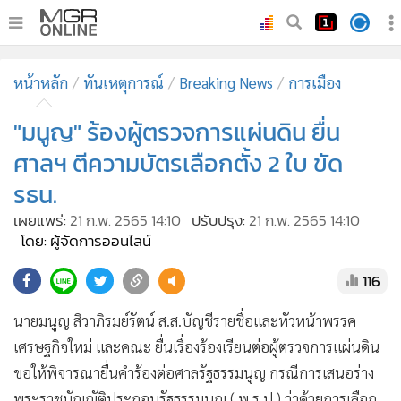
•
หน้าหลัก
หน้าหลัก
ทันเหตุการณ์
Breaking News
การเมือง
•
ทันเหตุการณ์
•
"มนูญ" ร้องผู้ตรวจการแผ่นดิน ยื่น
ภาคใต้
•
ภูมิภาค
ศาลฯ ตีความบัตรเลือกตั้ง 2 ใบ ขัด
•
Online Section
รธน.
•
บันเทิง
เผยแพร่:
21 ก.พ. 2565 14:10
ปรับปรุง:
21 ก.พ. 2565 14:10
•
ผู้จัดการรายวัน
โดย: ผู้จัดการออนไลน์
•
คอลัมนิสต์
116
•
ละคร
•
CbizReview
นายมนูญ สิวาภิรมย์รัตน์ ส.ส.บัญชีรายชื่อและหัวหน้าพรรค
•
Cyber BIZ
เศรษฐกิจใหม่ และคณะ ยื่นเรื่องร้องเรียนต่อผู้ตรวจการแผ่นดิน
ขอให้พิจารณายื่นคำร้องต่อศาลรัฐธรรมนูญ กรณีการเสนอร่าง
•
ผู้จัดกวน
พระราชบัญญัติประกอบรัฐธรรมนูญ ( พ.ร.ป.) ว่าด้วยการเลือก