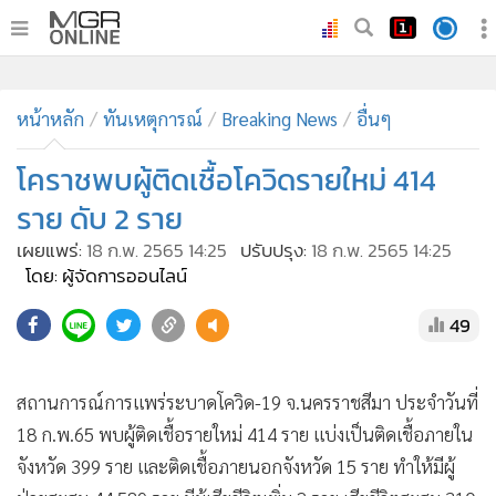
•
หน้าหลัก
•
หน้าหลัก
ทันเหตุการณ์
ทันเหตุการณ์
Breaking News
อื่นๆ
•
ภาคใต้
โคราชพบผู้ติดเชื้อโควิดรายใหม่ 414
•
ภูมิภาค
ราย ดับ 2 ราย
•
Online Section
เผยแพร่:
18 ก.พ. 2565 14:25
ปรับปรุง:
18 ก.พ. 2565 14:25
•
บันเทิง
โดย: ผู้จัดการออนไลน์
•
ผู้จัดการรายวัน
49
•
คอลัมนิสต์
•
ละคร
•
CbizReview
สถานการณ์การแพร่ระบาดโควิด-19 จ.นครราชสีมา ประจำวันที่
•
Cyber BIZ
18 ก.พ.65 พบผู้ติดเชื้อรายใหม่ 414 ราย แบ่งเป็นติดเชื้อภายใน
•
ผู้จัดกวน
จังหวัด 399 ราย และติดเชื้อภายนอกจังหวัด 15 ราย ทำให้มีผู้