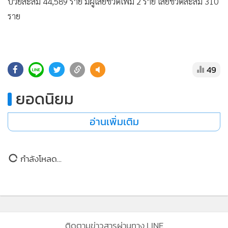
•
Good health & Well-being
ป่วยสะสม 44,589 ราย มีผู้เสียชีวิตเพิ่ม 2 ราย เสียชีวิตสะสม 310
•
ราย
Green Innovation & SD
•
Management & HR
•
MGR Live
•
Infographic
49
•
การเมือง
ยอดนิยม
•
ท่องเที่ยว
•
กีฬา
อ่านเพิ่มเติม
•
ต่างประเทศ
•
Special Scoop
•
เศรษฐกิจ-ธุรกิจ
กำลังโหลด...
•
จีน
•
ชุมชน-คุณภาพชีวิต
•
อาชญากรรม
•
Motoring
ติดตามข่าวสารผ่านทาง LINE