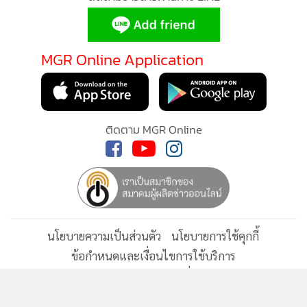
•
เกม
•
วิทยาศาสตร์
•
SMEs
MGR Online Application
•
หุ้น
•
อินโดจีน
•
กองทุนรวม
ติดตาม MGR Online
•
Celeb Online
•
Factcheck
•
ญี่ปุ่น
•
News1
•
Gotomanager
นโยบายความเป็นส่วนตัว
นโยบายการใช้คุกกี้
ข้อกำหนดและเงื่อนไขการใช้บริการ
นโยบายการใช้ข้อมูล Facebook
เกี่ยวกับเรา
ติดต่อเรา
© 2014-2026 mgronline.com. All rights reserved.