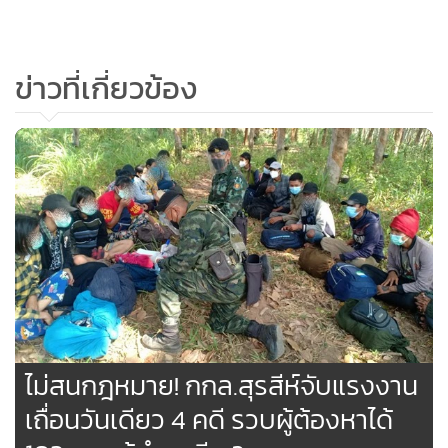
•
เกม
•
วิทยาศาสตร์
ข่าวที่เกี่ยวข้อง
•
SMEs
•
หุ้น
•
อินโดจีน
•
กองทุนรวม
•
Celeb Online
•
Factcheck
•
ญี่ปุ่น
•
News1
•
Gotomanager
ไม่สนกฎหมาย! กกล.สุรสีห์จับแรงงาน
เถื่อนวันเดียว 4 คดี รวบผู้ต้องหาได้