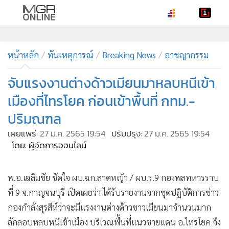
•
หน้าหลัก
•
หน้าหลัก
ทันเหตุการณ์
ทันเหตุการณ์
Breaking News
อาชญากรรม
•
ภาคใต้
จับแรงงานต่างด้าวเมียนมาหลบหนีเข้า
•
ภูมิภาค
เมืองที่ไทรโยค ก่อนเข้าพื้นที่ กทม.-
•
Online Section
ปริมณฑล
•
บันเทิง
เผยแพร่:
27 ม.ค. 2565 19:54
ปรับปรุง:
27 ม.ค. 2565 19:54
•
ผู้จัดการรายวัน
โดย: ผู้จัดการออนไลน์
•
คอลัมนิสต์
•
ละคร
พ.อ.เฉลิมชัย ชัดใจ ผบ.ฉก.ลาดหญ้า / ผบ.ร.9 กองพลทหารราบ
•
CbizReview
ที่​ 9 จ.กาญจนบุรี เปิดเผยว่า ได้รับรายงานจากชุดปฏิบัติการข่าว
•
Cyber BIZ
กองกำลังสุรสีห์ว่าจะมีแรงงานต่างด้าวชาวเมียนมาจำนวนมาก
•
ผู้จัดกวน
ลักลอบหลบหนีเข้าเมือง บริเวณพื้นที่แนวชายแดน อ.ไทรโยค​ จึง