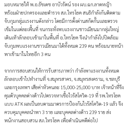
•
Good health & Well-being
มอบหมายให้ พ.อ.ธัชเดช อาบัวรัตน์ รอง​ ผบ.ฉก.ลาดหญ้า
•
Green Innovation & SD
พร้อมฝ่ายปกครองและตำรวจ​ สภ.ไทรโยค สนธิกำลังกันติดตาม
•
Management & HR
จับกุมกลุ่มแรงงานดังกล่าว โดยมีการตั้งด่านสกัดกั้นและตรวจ
•
MGR Live
เข้มในแต่ละเพื้นที่ จนกระทั่งพบแรงงานชาวเมียนมากลุ่มใหญ่
•
Infographic
เดินเท้าลักลอบเข้ามาในพื้นที่ อ.ไทรโยค จึงนำกำลังไปปิดล้อม
•
การเมือง
จับกุมพบแรงงานชาวเมียนมาได้ทั้งหมด 239 คน พร้อมนายหน้า
•
ท่องเที่ยว
พาเข้ามาในไทยอีก 3 คน
•
กีฬา
จากการสอบสวนให้การรับสารภาพว่า กำลังพาแรงงานทั้งหมด
•
ต่างประเทศ
ลักลอบเข้าไปทำงานที่​ จ.สมุทรสาคร, จ.สมุทรสงคราม,​ จ.ชลบุรี
•
Special Scoop
และกรุงเทพฯ เสียค่าหัวคนละ​ 15,000-25,000 บาท เจ้าหน้าที่จึง
•
เศรษฐกิจ-ธุรกิจ
คุมตัวบุคคลต่างด้าวไปตรวจหาเชื้อไวรัสโควิด-19 ที่​ รพ.ไทรโยค
•
จีน
แบบ ATK ผลเป็นลบตามมาตรการป้องกันไวรัสโควิด-19 แล้ว จึง
•
ชุมชน-คุณภาพชีวิต
ควบคุมบุคคลนำพา 3 ราย และบุคคลต่างด้าว 239 ราย​ ส่ง
•
อาชญากรรม
พนักงานสอบสวน​ สภ.ไทรโยค เพื่อดำเนินคดีต่อไป
•
Motoring