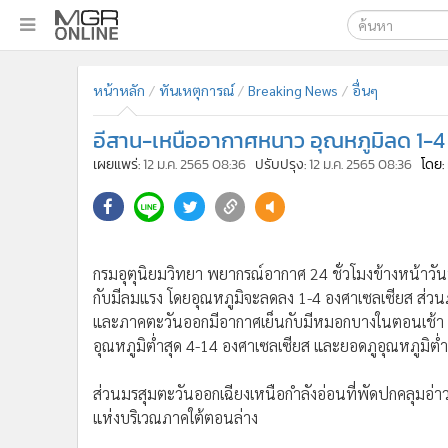
เลือกเครื่องมือท
•
หน้าหลัก
หน้าหลัก
ทันเหตุการณ์
Breaking News
อื่นๆ
ค้นหา
•
ทันเหตุการณ์
Google
•
ภาคใต้
อีสาน-เหนืออากาศหนาว อุณหภูมิลด 1-4
•
ภูมิภาค
MGR Onl
เผยแพร่:
12 ม.ค. 2565 08:36
ปรับปรุง:
12 ม.ค. 2565 08:36
โดย:
•
Online Section
ค้นหาขั
•
บันเทิง
•
ผู้จัดการรายวัน
กรมอุตุนิยมวิทยา พยากรณ์อากาศ 24 ชั่วโมงข้างหน้าวัน
•
คอลัมนิสต์
กับมีลมแรง โดยอุณหภูมิจะลดลง 1-4 องศาเซลเซียส ส่
•
ละคร
และภาคตะวันออกมีอากาศเย็นกับมีหมอกบางในตอนเช้
•
CbizReview
อุณหภูมิต่ำสุด 4-14 องศาเซลเซียส และยอดภูอุณหภูมิต่
•
Cyber BIZ
ส่วนมรสุมตะวันออกเฉียงเหนือกำลังอ่อนที่พัดปกคลุมอ่า
•
ผู้จัดกวน
แห่งบริเวณภาคใต้ตอนล่าง
•
Good health & Well-being
•
Green Innovation & SD