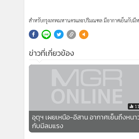
•
Management & HR
•
MGR Live
•
Infographic
•
การเมือง
•
ท่องเที่ยว
•
กีฬา
•
ต่างประเทศ
•
Special Scoop
•
เศรษฐกิจ-ธุรกิจ
•
จีน
•
ชุมชน-คุณภาพชีวิต
สำหรับกรุงเทพมหานครและปริมณฑล มีอากาศเย็นกับมี
•
อาชญากรรม
•
Motoring
•
เกม
•
วิทยาศาสตร์
ข่าวที่เกี่ยวข้อง
•
SMEs
•
หุ้น