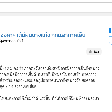
ี่ใช้
 องศาฯ ใต้มีฝนบางแห่ง กทม.อากาศเย็น
ine
 ผู้จัดการออนไลน์
้นสูง
104
นี้ (12 ม.ค.) ว่า ภาคตะวันออกเฉียงเหนือจะมีอากาศเย็นถึงหนาว
วนภาคเหนือมีอากาศเย็นถึงหนาวกับมีหมอกในตอนเช้า ภาคกลาง
า สำหรับยอดดอยและยอดภูมีอากาศหนาวถึงหนาวจัด ยอดดอย
ำสุด 7-14 องศาเซลเซียส
วไทยและภาคใต้เริ่มมีกำลังแรงขึ้น ทำให้ภาคใต้มีฝนฟ้าคะนองบาง