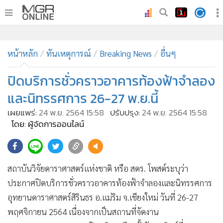
•
หน้าหลัก
•
หน้าหลัก
ทันเหตุการณ์
ทันเหตุการณ์
Breaking News
อื่นๆ
•
ภาคใต้
ปิดบริการชั่วคราวอาคารท้องฟ้าจำลอง
•
ภูมิภาค
และนิทรรศการ 26-27 พ.ย.นี้
•
Online Section
เผยแพร่:
24 พ.ย. 2564 15:58
ปรับปรุง:
24 พ.ย. 2564 15:58
•
บันเทิง
โดย: ผู้จัดการออนไลน์
•
ผู้จัดการรายวัน
•
คอลัมนิสต์
•
ละคร
สถาบันวิจัยดาราศาสตร์แห่งชาติ หรือ สดร. โพสต์ระบุว่า
•
CbizReview
ประกาศปิดบริการชั่วคราวอาคารท้องฟ้าจำลองและนิทรรศการ
•
Cyber BIZ
อุทยานดาราศาสตร์สิรินธร อ.แม่ริม จ.เชียงใหม่ วันที่ 26-27
•
ผู้จัดกวน
พฤศจิกายน 2564 เนื่องจากเป็นสถานที่จัดงาน