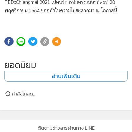
•
Good health & Well-being
TEDxChiangmai 2021 เปิดบริการอีกครั้งวันอาทิตย์ที่ 28
•
Green Innovation & SD
พฤศจิกายน 2564 ขออภัยในความไม่สะดวกมา ณ โอกาสนี้
•
Management & HR
•
MGR Live
•
Infographic
•
การเมือง
•
ท่องเที่ยว
ยอดนิยม
•
กีฬา
อ่านเพิ่มเติม
•
ต่างประเทศ
•
Special Scoop
•
เศรษฐกิจ-ธุรกิจ
กำลังโหลด...
•
จีน
•
ชุมชน-คุณภาพชีวิต
•
อาชญากรรม
•
Motoring