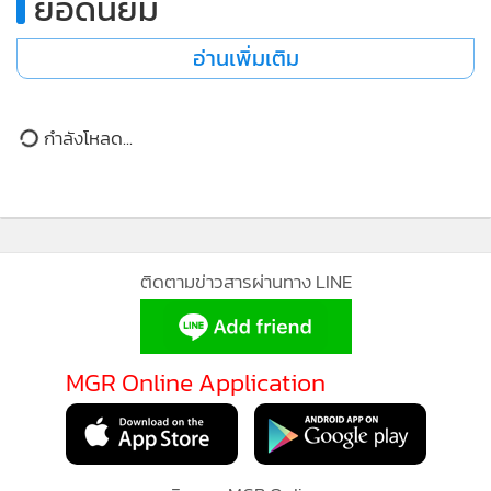
ยอดนิยม
•
เกม
•
วิทยาศาสตร์
อ่านเพิ่มเติม
•
SMEs
•
หุ้น
กำลังโหลด...
•
อินโดจีน
•
กองทุนรวม
•
Celeb Online
•
Factcheck
ติดตามข่าวสารผ่านทาง LINE
•
ญี่ปุ่น
•
News1
•
Gotomanager
MGR Online Application