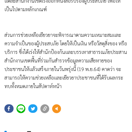
•
Good health & Well-being
แต่ละสำนักงานเขตเร่งออกหนังสือรับรองผู้ประสบภัย เพื่อให้
•
เป็นไปตามหลักเกณฑ์
Green Innovation & SD
•
Management & HR
•
MGR Live
ส่วนการช่วยเหลือเยียวยาจะพิจารณาตามความเหมาะสมและ
•
Infographic
ความจำเป็นของผู้ประสบภัย โดยให้เป็นเงิน หรือวัสดุสิ่งของ หรือ
•
การเมือง
บริการ ซึ่งได้เร่งให้สำนักป้องกันและบรรเทาสาธารณภัยประสาน
•
ท่องเที่ยว
สำนักงานเขตพื้นที่ร่วมกันสำรวจข้อมูลความเสียหายของ
•
กีฬา
ประชาชนให้แล้วเสร็จภายในวันพรุ่งนี้ (19 พ.ย.64) คาดว่า จะ
•
ต่างประเทศ
สามารถให้ความช่วยเหลือและเยียวยาประชาชนที่ได้รับผลกระ
•
Special Scoop
ทบทั้งหมดภายในสัปดาห์หน้า
•
เศรษฐกิจ-ธุรกิจ
•
จีน
77
•
ชุมชน-คุณภาพชีวิต
•
อาชญากรรม
•
Motoring