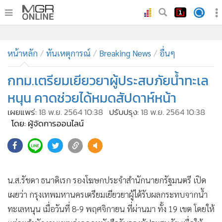
•
หน้าหลัก
•
หน้าหลัก
ทันเหตุการณ์
ทันเหตุการณ์
Breaking News
อื่นๆ
•
ภาคใต้
กทม.เตรียมเยียวยาผู้ประสบภัยน้ำทะเล
•
ภูมิภาค
หนุน คาดช่วยได้หมดสัปดาห์หน้า
•
Online Section
เผยแพร่:
18 พ.ย. 2564 10:38
ปรับปรุง:
18 พ.ย. 2564 10:38
•
บันเทิง
โดย: ผู้จัดการออนไลน์
•
ผู้จัดการรายวัน
77
•
คอลัมนิสต์
•
ละคร
•
CbizReview
น.ส.รัชดา ธนาดิเรก รองโฆษกประจำสำนักนายกรัฐมนตรี เปิด
•
Cyber BIZ
เผยว่า กรุงเทพมหานครเตรียมเยียวยาผู้ได้รับผลกระทบจากน้ำ
•
ผู้จัดกวน
ทะเลหนุน เมื่อวันที่ 8-9 พฤศจิกายน ที่ผ่านมา ทั้ง 19 เขต โดยให้