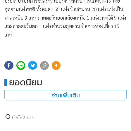
•
Good health & Well-being
ประจำปี เป็นการชั่วคราว เนื่องจากสถานการณ์โควิด-19 โดย
•
อุทยานแห่งชาติ ทั้งหมด 155 แห่ง ปิดจำนวน 20 แห่ง แบ่งเป็น
Green Innovation & SD
ภาคเหนือ 9 แห่ง ภาคตะวันออกเฉียงเหนือ 1 แห่ง ภาคใต้ 9 แห่ง
•
Management & HR
และภาคตะวันตก 1 แห่ง ส่วนวนอุทยาน ปิดการท่องเที่ยว 15
•
MGR Live
แห่ง
•
Infographic
•
การเมือง
•
ท่องเที่ยว
•
กีฬา
•
ต่างประเทศ
ยอดนิยม
•
Special Scoop
•
เศรษฐกิจ-ธุรกิจ
อ่านเพิ่มเติม
•
จีน
•
ชุมชน-คุณภาพชีวิต
กำลังโหลด...
•
อาชญากรรม
•
Motoring