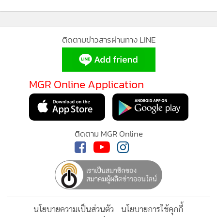
•
เกม
•
วิทยาศาสตร์
•
SMEs
ติดตามข่าวสารผ่านทาง LINE
•
หุ้น
•
อินโดจีน
MGR Online Application
•
กองทุนรวม
•
Celeb Online
•
Factcheck
•
ญี่ปุ่น
ติดตาม MGR Online
•
News1
•
Gotomanager
นโยบายความเป็นส่วนตัว
นโยบายการใช้คุกกี้