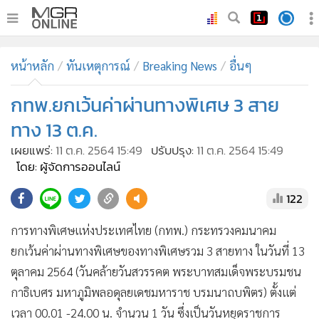
•
หน้าหลัก
หน้าหลัก
ทันเหตุการณ์
Breaking News
อื่นๆ
•
ทันเหตุการณ์
•
กทพ.ยกเว้นค่าผ่านทางพิเศษ 3 สาย
ภาคใต้
•
ภูมิภาค
ทาง 13 ต.ค.
•
Online Section
เผยแพร่:
11 ต.ค. 2564 15:49
ปรับปรุง:
11 ต.ค. 2564 15:49
•
บันเทิง
โดย: ผู้จัดการออนไลน์
•
ผู้จัดการรายวัน
122
•
คอลัมนิสต์
การทางพิเศษแห่งประเทศไทย (กทพ.) กระทรวงคมนาคม
•
ละคร
ยกเว้นค่าผ่านทางพิเศษของทางพิเศษรวม 3 สายทาง ในวันที่ 13
•
CbizReview
ตุลาคม 2564 (วันคล้ายวันสวรรคต พระบาทสมเด็จพระบรมชน
•
Cyber BIZ
กาธิเบศร มหาภูมิพลอดุลยเดชมหาราช บรมนาถบพิตร) ตั้งแต่
•
ผู้จัดกวน
เวลา 00.01 -24.00 น. จำนวน 1 วัน ซึ่งเป็นวันหยุดราชการ