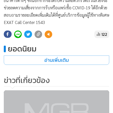
-ทางพิเศษศรีรัช จำนวน 31 ด่าน
-ทางพิเศษอุดรรัถยา จำนวน 10 ด่าน
อย่างไรก็ตาม ในสถานการณ์การแพร่ระบาดของโรค COVID-19
กทพ.ได้จำกัดการให้บริการทางพิเศษทุกด่านฯ ทุกสายทาง เว้น
แต่รถที่ได้รับอนุญาตตามข้อกำหนด ระหว่างเวลา 22.00 - 04.00
น. ของวันรุ่งขึ้น มาตั้งแต่วันที่ 1 ตุลาคม 2564 จนกว่าจะมี
ประกาศเปลี่ยนแปลง
ทั้งนี้ กทพ.ขอความร่วมมือให้ผู้ใช้ทางพิเศษอยู่บ้านหยุดเชื้อเพื่อ
ชาติ หากไม่มีความจำเป็นที่ต้องเดินทางออกนอกบ้าน หรือหาก
จำเป็นต้องใช้ทางพิเศษเดินทางในวันปกติที่ไม่ได้ยกเว้นค่าผ่าน
ทาง ควรสมัครใช้บัตร Easy Pass เพื่อหลีกเลี่ยงการสัมผัสกับ
ธนบัตรหรือเหรียญ ซึ่งอาจจะเป็นแหล่งสะสมของเชื้อโรค รวมถึง
ใช้บริการเติมเงิน ในบัตร Easy Pass ผ่าน Application ของ