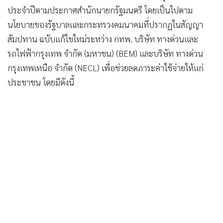
•
Good health & Well-being
ประจำปีตามประกาศสำนักนายกรัฐมนตรี โดยเป็นไปตาม
•
Green Innovation & SD
นโยบายของรัฐบาลและกระทรวงคมนาคมที่ปรากฏในสัญญา
•
Management & HR
สัมปทาน ฉบับแก้ไขใหม่ระหว่าง กทพ. บริษัท ทางด่วนและ
•
MGR Live
รถไฟฟ้ากรุงเทพ จำกัด (มหาชน) (BEM) และบริษัท ทางด่วน
•
Infographic
กรุงเทพเหนือ จำกัด (NECL) เพื่อช่วยลดภาระค่าใช้จ่ายให้แก่
•
การเมือง
ประชาชน โดยมีดังนี้
•
ท่องเที่ยว
•
กีฬา
•
ต่างประเทศ
•
Special Scoop
•
เศรษฐกิจ-ธุรกิจ
•
จีน
•
ชุมชน-คุณภาพชีวิต
•
อาชญากรรม
•
Motoring