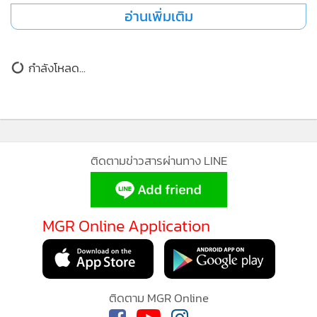
•
เกม
อ่านเพิ่มเติม
•
วิทยาศาสตร์
•
SMEs
กำลังโหลด...
•
หุ้น
•
อินโดจีน
•
กองทุนรวม
•
Celeb Online
ติดตามข่าวสารผ่านทาง LINE
•
Factcheck
•
ญี่ปุ่น
•
News1
MGR Online Application
•
Gotomanager
ติดตาม MGR Online