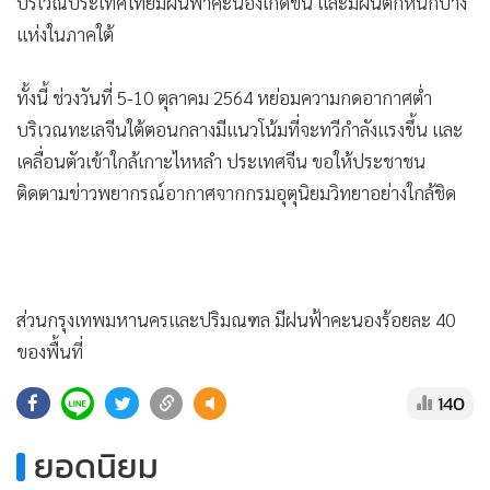
•
Good health & Well-being
บริเวณประเทศไทยมีฝนฟ้าคะนองเกิดขึ้น และมีฝนตกหนักบาง
•
แห่งในภาคใต้
Green Innovation & SD
•
Management & HR
ทั้งนี้ ช่วงวันที่ 5-10 ตุลาคม 2564 หย่อมความกดอากาศต่ำ
•
MGR Live
บริเวณทะเลจีนใต้ตอนกลางมีแนวโน้มที่จะทวีกำลังแรงขึ้น และ
•
Infographic
เคลื่อนตัวเข้าใกล้เกาะไหหลำ ประเทศจีน ขอให้ประชาชน
•
การเมือง
ติดตามข่าวพยากรณ์อากาศจากกรมอุตุนิยมวิทยาอย่างใกล้ชิด
•
ท่องเที่ยว
•
กีฬา
•
ต่างประเทศ
•
Special Scoop
ส่วนกรุงเทพมหานครและปริมณฑล มีฝนฟ้าคะนองร้อยละ 40
•
เศรษฐกิจ-ธุรกิจ
ของพื้นที่
•
จีน
140
•
ชุมชน-คุณภาพชีวิต
•
อาชญากรรม
ยอดนิยม
•
Motoring