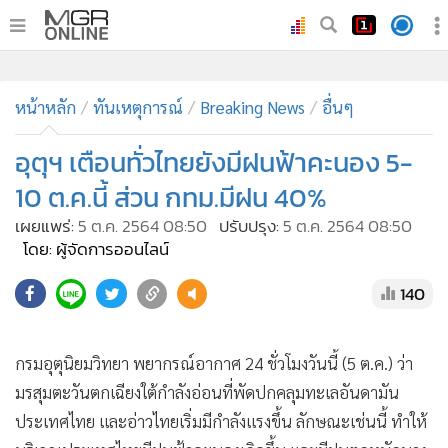
•
หน้าหลัก
•
หน้าหลัก
ทันเหตุการณ์
ทันเหตุการณ์
Breaking News
อื่นๆ
•
ภาคใต้
อุตุฯ เตือนทั่วไทยยังมีฝนฟ้าคะนอง 5-
•
ภูมิภาค
10 ต.ค.นี้ ส่วน กทม.มีฝน 40%
•
Online Section
เผยแพร่:
5 ต.ค. 2564 08:50
ปรับปรุง:
5 ต.ค. 2564 08:50
•
บันเทิง
โดย: ผู้จัดการออนไลน์
•
ผู้จัดการรายวัน
140
•
คอลัมนิสต์
•
ละคร
•
CbizReview
กรมอุตุนิยมวิทยา พยากรณ์อากาศ 24 ชั่วโมงวันนี้ (5 ต.ค.) ว่า
•
Cyber BIZ
มรสุมตะวันตกเฉียงใต้กำลังอ่อนที่พัดปกคลุมทะเลอันดามัน
•
ผู้จัดกวน
ประเทศไทย และอ่าวไทยเริ่มมีกำลังแรงขึ้น ลักษณะเช่นนี้ ทำให้