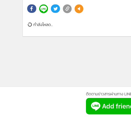
•
Management & HR
•
MGR Live
•
Infographic
กำลังโหลด...
•
การเมือง
•
ท่องเที่ยว
•
กีฬา
•
ต่างประเทศ
•
Special Scoop
•
เศรษฐกิจ-ธุรกิจ
•
จีน
•
ชุมชน-คุณภาพชีวิต
•
อาชญากรรม
ติดตามข่าวสารผ่านทาง LIN
•
Motoring
•
เกม
•
วิทยาศาสตร์
•
SMEs
•
หุ้น