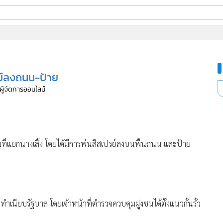
ี่ใช้
รย์ลงถนน-ป้าย
ine
 ผู้จัดการออนไลน์
้นสูง
133
นุมที่แยกนางเลิ้ง โดยได้มีการพ่นสีสเปรย์ลงบนพื้นถนน และป้าย
ปทำเนียบรัฐบาล โดยเจ้าหน้าที่ตำรวจควบคุมฝูงชนได้ตั้งแนวกั้นรั้ว