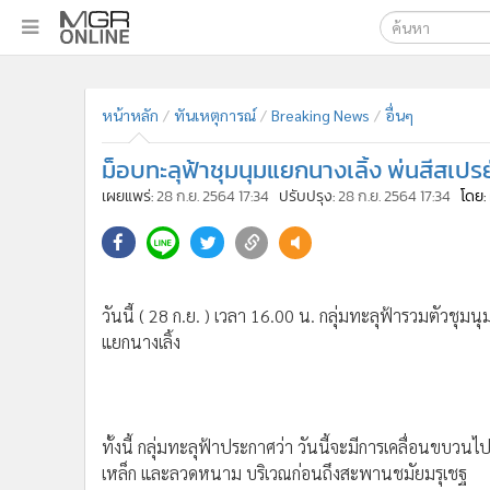
เลือกเครื่องมือท
•
หน้าหลัก
ค้นหา
•
ทันเหตุการณ์
หน้าหลัก
ทันเหตุการณ์
Breaking News
อื่นๆ
Google
•
ภาคใต้
ม็อบทะลุฟ้าชุมนุมแยกนางเลิ้ง พ่นสีสเป
•
ภูมิภาค
MGR Onl
เผยแพร่:
28 ก.ย. 2564 17:34
ปรับปรุง:
28 ก.ย. 2564 17:34
โดย:
•
Online Section
ค้นหาขั
•
บันเทิง
•
ผู้จัดการรายวัน
•
คอลัมนิสต์
วันนี้ ( 28 ก.ย. ) เวลา 16.00 น. กลุ่มทะลุฟ้ารวมตัวชุม
•
ละคร
แยกนางเลิ้ง
•
CbizReview
•
Cyber BIZ
•
ผู้จัดกวน
•
Good health & Well-being
ทั้งนี้ กลุ่มทะลุฟ้าประกาศว่า วันนี้จะมีการเคลื่อนขบวนไ
•
Green Innovation & SD
เหล็ก และลวดหนาม บริเวณก่อนถึงสะพานชมัยมรุเชฐ