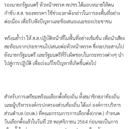
•
Good health & Well-being
รองนายกรัฐมนตรี หัวหน้าพรรค พปชร.ได้มอบหมายให้ตน
•
Green Innovation & SD
กำชับ ส.ส. ของพรรคฯ ใช้ช่วงเวลาดังกล่าวในการลงพื้นที่อย่าง
•
Management & HR
ต่อเนื่อง เพื่อรับฟังปัญหาและข้อเสนอแนะของประชาชน
•
MGR Live
•
Infographic
พร้อมย้ำว่า ให้ ส.ส.ปฎิบัติหน้าที่ในพื้นที่อย่างเข้มข้น เพื่อนำเสียง
•
การเมือง
สะท้อนจากประชาชนไปเสนอต่อหัวหน้าพรรค ซึ่งจะประสานไป
•
ท่องเที่ยว
ยังนายกรัฐมนตรี และรัฐมนตรีที่รับผิดชอบในกระทรวงต่างๆ นำ
•
กีฬา
ไปสู่การปฏิบัติ เพื่อเร่งแก้ไขปัญหาที่เกิดขึ้นต่อไป
•
ต่างประเทศ
•
Special Scoop
•
เศรษฐกิจ-ธุรกิจ
•
จีน
•
ชุมชน-คุณภาพชีวิต
•
อาชญากรรม
•
Motoring