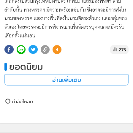
•
เกม
•
วิทยาศาสตร์
•
SMEs
•
หุ้น
•
อินโดจีน
•
กองทุนรวม
•
Celeb Online
•
Factcheck
•
ญี่ปุ่น
•
News1
•
Gotomanager