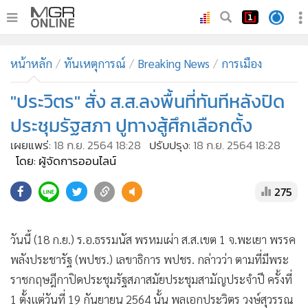
•
หน้าหลัก
หน้าหลัก
ทันเหตุการณ์
Breaking News
การเมือง
•
ทันเหตุการณ์
•
"ประวิตร" สั่ง ส.ส.ลงพื้นที่ทันทีหลังปิด
ภาคใต้
•
ภูมิภาค
ประชุมรัฐสภา ปูทางสู้ศึกเลือกตั้ง
•
Online Section
เผยแพร่:
18 ก.ย. 2564 18:28
ปรับปรุง:
18 ก.ย. 2564 18:28
•
บันเทิง
โดย: ผู้จัดการออนไลน์
•
ผู้จัดการรายวัน
275
•
คอลัมนิสต์
•
ละคร
วันนี้ (18 ก.ย.) ร.อ.ธรรมนัส พรหมเผ่า ส.ส.เขต 1 จ.พะเยา พรรค
•
CbizReview
พลังประชารัฐ (พปชร.) เลขาธิการ พปชร. กล่าวว่า ตามที่มีพระ
•
Cyber BIZ
ราชกฤษฎีกาปิดประชุมรัฐสภาสมัยประชุมสามัญประจำปี ครั้งที่
•
ผู้จัดกวน
1 ตั้งแต่วันที่ 19 กันยายน 2564 นั้น พลเอกประวิตร วงษ์สุวรรณ