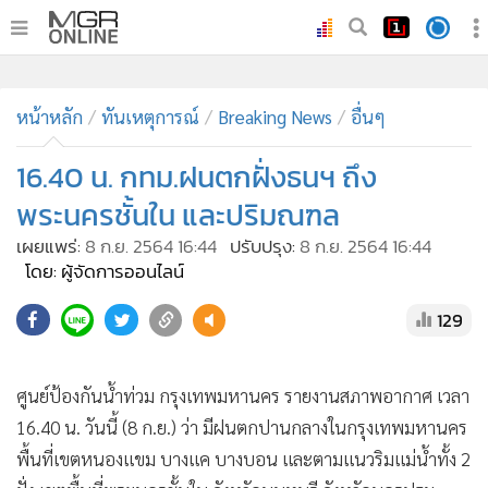
•
หน้าหลัก
•
หน้าหลัก
ทันเหตุการณ์
ทันเหตุการณ์
Breaking News
อื่นๆ
•
ภาคใต้
16.40 น. กทม.ฝนตกฝั่งธนฯ ถึง
•
ภูมิภาค
พระนครชั้นใน และปริมณฑล
•
Online Section
เผยแพร่:
8 ก.ย. 2564 16:44
ปรับปรุง:
8 ก.ย. 2564 16:44
•
บันเทิง
โดย: ผู้จัดการออนไลน์
•
ผู้จัดการรายวัน
129
•
คอลัมนิสต์
•
ละคร
•
CbizReview
ศูนย์ป้องกันน้ำท่วม กรุงเทพมหานคร รายงานสภาพอากาศ เวลา
•
Cyber BIZ
16.40 น. วันนี้ (8 ก.ย.) ว่า มีฝนตกปานกลางในกรุงเทพมหานคร
•
ผู้จัดกวน
พื้นที่เขตหนองแขม บางแค บางบอน และตามแนวริมแม่น้ำทั้ง 2