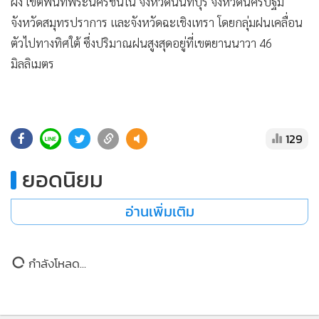
•
Good health & Well-being
ฝั่ง เขตพื้นที่พระนครชั้นใน จังหวัดนนทบุรี จังหวัดนครปฐม
•
จังหวัดสมุทรปราการ และจังหวัดฉะเชิงเทรา โดยกลุ่มฝนเคลื่อน
Green Innovation & SD
ตัวไปทางทิศใต้ ซึ่งปริมาณฝนสูงสุดอยู่ที่เขตยานนาวา 46
•
Management & HR
มิลลิเมตร
•
MGR Live
•
Infographic
•
การเมือง
•
ท่องเที่ยว
129
•
กีฬา
ยอดนิยม
•
ต่างประเทศ
•
Special Scoop
อ่านเพิ่มเติม
•
เศรษฐกิจ-ธุรกิจ
•
จีน
กำลังโหลด...
•
ชุมชน-คุณภาพชีวิต
•
อาชญากรรม
•
Motoring