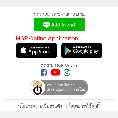
•
เกม
•
วิทยาศาสตร์
ติดตามข่าวสารผ่านทาง LINE
•
SMEs
•
หุ้น
MGR Online Application
•
อินโดจีน
•
กองทุนรวม
•
Celeb Online
•
Factcheck
ติดตาม MGR Online
•
ญี่ปุ่น
•
News1
•
Gotomanager
นโยบายความเป็นส่วนตัว
นโยบายการใช้คุกกี้
ข้อกำหนดและเงื่อนไขการใช้บริการ