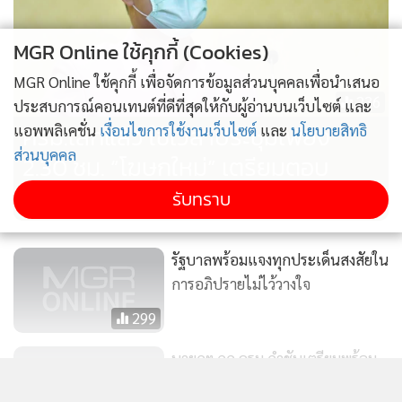
MGR Online ใช้คุกกี้ (Cookies)
MGR Online ใช้คุกกี้ เพื่อจัดการข้อมูลส่วนบุคคลเพื่อนำเสนอ
236
ประสบการณ์คอนเทนต์ที่ดีที่สุดให้กับผู้อ่านบนเว็บไซต์ และ
ครม.เลิกแล้ว ใช้เวลาประชุมเพียง
แอพพลิเคชั่น
เงื่อนไขการใช้งานเว็บไซต์
และ
นโยบายสิทธิ
ส่วนบุคคล
2.30 ชม. “โฆษกใหม่” เตรียมตอบ
คำถามแทน “บิ๊กตู่” วันแรก
รับทราบ
รัฐบาลพร้อมแจงทุกประเด็นสงสัยใน
การอภิปรายไม่ไว้วางใจ
299
นายกฯ ถก ครม.กำชับเตรียมพร้อม
ตอบทุกข้อสงสัยในศึกซักฟอกพรุ่งนี้
แสดงเพิ่มเติม