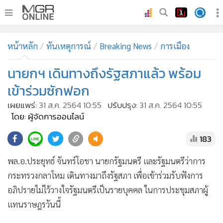
•
หน้าหลัก
หน้าหลัก
ทันเหตุการณ์
Breaking News
การเมือง
•
ทันเหตุการณ์
•
นายกฯ เดินทางถึงรัฐสภาแล้ว พร้อม
ภาคใต้
•
ภูมิภาค
เข้าร่วมซักฟอก
•
Online Section
เผยแพร่:
31 ส.ค. 2564 10:55
ปรับปรุง:
31 ส.ค. 2564 10:55
•
บันเทิง
โดย: ผู้จัดการออนไลน์
•
ผู้จัดการรายวัน
183
•
คอลัมนิสต์
พล.อ.ประยุทธ์ จันทร์โอชา นายกรัฐมนตรี และรัฐมนตรีว่าการ
•
ละคร
กระทรวงกลาโหม เดินทางมาถึงรัฐสภา เพื่อเข้าร่วมรับฟังการ
•
CbizReview
อภิปรายไม่ไว้วางใจรัฐมนตรีเป็นรายบุคคล ในการประชุมสภาผู้
•
Cyber BIZ
แทนราษฎรวันนี้
•
ผู้จัดกวน