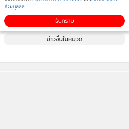
3
สะพานมิตรภาพแห่งที่ 1
ส่วนบุคคล
คพ.เล็งใช้โดรนขึ้นบินหาต้นตอมลพิษบึงสีไฟ หลังพบ
รับทราบ
4
คุณภาพน้ำเสื่อมโทรม
ข่าวอื่นในหมวด
ติดตามข่าวสารผ่านทาง LINE
MGR Online Application