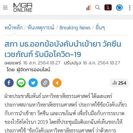
•
หน้าหลัก
หน้าหลัก
ทันเหตุการณ์
Breaking News
อื่นๆ
•
ทันเหตุการณ์
•
สภา มธ.ออกข้อบังคับนำเข้ายา วัคซีน
ภาคใต้
•
ภูมิภาค
เวชภัณฑ์ รับมือโควิด-19
•
Online Section
เผยแพร่:
16 ส.ค. 2564 18:27
ปรับปรุง:
16 ส.ค. 2564 18:27
•
บันเทิง
โดย: ผู้จัดการออนไลน์
•
ผู้จัดการรายวัน
254
•
คอลัมนิสต์
ฝ่ายประชาสัมพันธ์ มหาวิทยาลัยธรรมศาสตร์ ได้เผยแพร่
•
ละคร
ประกาศสภามหาวิทยาลัยธรรมศาสตร์ ประกาศใช้ข้อบังคับเกี่ยว
•
CbizReview
กับการนำเข้ายา วัคซีน และเวชภัณฑ์ เพื่อรับมือกับการระบาด
•
Cyber BIZ
ของไวรัสโคโรนา 2019 โดยที่ประชุมมีมติเอกฉันท์เห็นชอบให้
•
ผู้จัดกวน
ประกาศใช้ "ข้อบังคับมหาวิทยาลัยธรรมศาสตร์ ว่าด้วยการ