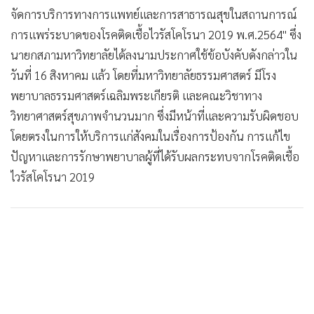
•
Good health & Well-being
จัดการบริการทางการแพทย์และการสาธารณสุขในสถานการณ์
•
Green Innovation & SD
การแพร่ระบาดของโรคติดเชื้อไวรัสโคโรนา 2019 พ.ศ.2564" ซึ่ง
•
Management & HR
นายกสภามหาวิทยาลัยได้ลงนามประกาศใช้ข้อบังคับดังกล่าวใน
•
MGR Live
วันที่ 16 สิงหาคม แล้ว โดยที่มหาวิทยาลัยธรรมศาสตร์ มีโรง
•
Infographic
พยาบาลธรรมศาสตร์เฉลิมพระเกียรติ และคณะวิชาทาง
•
การเมือง
วิทยาศาสตร์สุขภาพจำนวนมาก ซึ่งมีหน้าที่และความรับผิดชอบ
•
ท่องเที่ยว
โดยตรงในการให้บริการแก่สังคมในเรื่องการป้องกัน การแก้ไข
•
กีฬา
ปัญหาและการรักษาพยาบาลผู้ที่ได้รับผลกระทบจากโรคติดเชื้อ
•
ต่างประเทศ
ไวรัสโคโรนา 2019
•
Special Scoop
•
เศรษฐกิจ-ธุรกิจ
•
จีน
•
ชุมชน-คุณภาพชีวิต
•
อาชญากรรม
•
Motoring