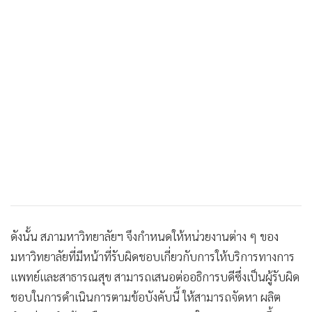
•
เกม
•
วิทยาศาสตร์
•
SMEs
•
หุ้น
•
อินโดจีน
•
กองทุนรวม
•
Celeb Online
•
Factcheck
•
ญี่ปุ่น
•
News1
•
Gotomanager
ดังนั้น สภามหาวิทยาลัยฯ จึงกำหนดให้หน่วยงานต่าง ๆ ของ
มหาวิทยาลัยที่มีหน้าที่รับผิดชอบเกี่ยวกับการให้บริการทางการ
แพทย์และสาธารณสุข สามารถเสนอต่ออธิการบดีซึ่งเป็นผู้รับผิด
ชอบในการดำเนินการตามข้อบังคับนี้ ให้สามารถจัดหา ผลิต