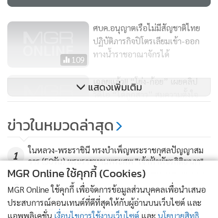
ศบค.อนุญาตเรือไม่มีสัญชาติไทย
ปฏิบัติภารกิจปิโตรเลียมเข้า-ออก
ทางน้ำราชอาณาจักรได้
109
เฉลยแล้ว!! “โย่ง-ก้อย” เผยคลิป
แสดงเพิ่มเติม
วิดีโอ “ได้ลูกสาว” สมความตั้งใจ
204
ข่าวในหมวดล่าสุด
ราชกิจจาฯ ประกาศ “ห้ามชุมนุม-
มั่วสุม” ทั่วราชอาณาจักร ฝ่าฝืนคุก 2
ในหลวง-พระราชินี ทรงบำเพ็ญพระราชกุศลปัญญาสม
1
ปี
วาร (50วัน) พระราชทานพระศพ "เจ้าฟ้าพัชรกิติยาภา"
22,950
MGR Online ใช้คุกกี้ (Cookies)
2
MGR Online ใช้คุกกี้ เพื่อจัดการข้อมูลส่วนบุคคลเพื่อนำเสนอ
ประสบการณ์คอนเทนต์ที่ดีที่สุดให้กับผู้อ่านบนเว็บไซต์ และ
ไทย-เมียนมา ประสานความร่วมมือเปิดทางน้ำไหลใต้
แอพพลิเคชั่น
เงื่อนไขการใช้งานเว็บไซต์
และ
นโยบายสิทธิ