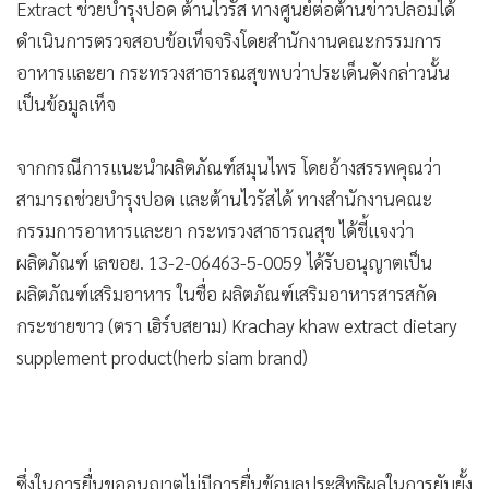
•
Good health & Well-being
Extract ช่วยบำรุงปอด ต้านไวรัส ทางศูนย์ต่อต้านข่าวปลอมได้
•
Green Innovation & SD
ดำเนินการตรวจสอบข้อเท็จจริงโดยสำนักงานคณะกรรมการ
•
Management & HR
อาหารและยา กระทรวงสาธารณสุขพบว่าประเด็นดังกล่าวนั้น
•
MGR Live
เป็นข้อมูลเท็จ
•
Infographic
จากกรณีการแนะนำผลิตภัณฑ์สมุนไพร โดยอ้างสรรพคุณว่า
•
การเมือง
สามารถช่วยบำรุงปอด และต้านไวรัสได้ ทางสำนักงานคณะ
•
ท่องเที่ยว
กรรมการอาหารและยา กระทรวงสาธารณสุข ได้ชี้แจงว่า
•
กีฬา
ผลิตภัณฑ์ เลขอย. 13-2-06463-5-0059 ได้รับอนุญาตเป็น
•
ต่างประเทศ
ผลิตภัณฑ์เสริมอาหาร ในชื่อ ผลิตภัณฑ์เสริมอาหารสารสกัด
•
Special Scoop
กระชายขาว (ตรา เฮิร์บสยาม) Krachay khaw extract dietary
•
เศรษฐกิจ-ธุรกิจ
supplement product(herb siam brand)
•
จีน
•
ชุมชน-คุณภาพชีวิต
•
อาชญากรรม
•
Motoring
ซึ่งในการยื่นขออนุญาตไม่มีการยื่นข้อมูลประสิทธิผลในการยับยั้ง