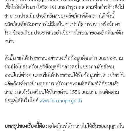
•
เกม
เชื้อไวรัสโคโรนา (โควิด-19) และบำรุงปอด ตามที่กล่าวอ้างจึงไม่
•
วิทยาศาสตร์
สามารถประเมินประสิทธิผลของผลิตภัณฑ์ดังกล่าวได้ ทั้งนี้
•
SMEs
ผลิตภัณฑ์เสริมอาหารไม่มีผลในการบำบัด บรรเทา หรือรักษา
•
หุ้น
โรค จึงขอเตือนประชาชนอย่าเชื่อการโฆษณาของผลิตภัณฑ์ดัง
กล่าว
•
อินโดจีน
•
กองทุนรวม
ดังนั้น ขอให้ประชาชนอย่าหลงเชื่อข้อมูลดังกล่าว และขอความ
•
Celeb Online
ร่วมมือไม่ส่ง หรือแชร์ข้อมูลดังกล่าวต่อในช่องทางสื่อสังคม
•
Factcheck
ออนไลน์ต่างๆ และเพื่อให้ประชาชนได้รับข้อมูลข่าวสารเกี่ยวกับ
•
ญี่ปุ่น
ผลิตภัณฑ์ทางด้านสุขภาพ หรือหากพบผลิตภัณฑ์ที่ต้องสงสัย
•
News1
สามารถแจ้งร้องเรียนได้ที่สายด่วน 1556 และสามารถติดตาม
•
Gotomanager
ข้อมูลได้ที่เว็บไซต์
www.fda.moph.go.th
บทสรุปของเรื่องนี้คือ
: ผลิตภัณฑ์ดังกล่าวไม่ได้ยื่นขออนุญาตใน