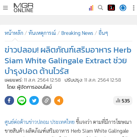
•
หน้าหลัก
•
หน้าหลัก
ทันเหตุการณ์
ทันเหตุการณ์
Breaking News
อื่นๆ
•
ภาคใต้
ข่าวปลอม! ผลิตภัณฑ์เสริมอาหาร Herb
•
ภูมิภาค
Siam White Galingale Extract ช่วย
•
Online Section
บำรุงปอด ต้านไวรัส
•
บันเทิง
เผยแพร่:
11 ส.ค. 2564 12:58
ปรับปรุง:
11 ส.ค. 2564 12:58
•
ผู้จัดการรายวัน
โดย: ผู้จัดการออนไลน์
•
คอลัมนิสต์
•
ละคร
535
•
CbizReview
•
Cyber BIZ
ศูนย์ต่อต้านข่าวปลอม ประเทศไทย
ชี้แจงว่า ตามที่มีการโฆษณา
•
ผู้จัดกวน
ขายสินค้า ผลิตภัณฑ์เสริมอาหาร Herb Siam White Galingale