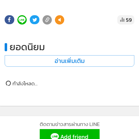
•
Good health & Well-being
•
Green Innovation & SD
•
Management & HR
•
MGR Live
•
Infographic
•
การเมือง
•
ท่องเที่ยว
•
กีฬา
•
ต่างประเทศ
•
Special Scoop
•
เศรษฐกิจ-ธุรกิจ
•
จีน
•
ชุมชน-คุณภาพชีวิต
•
อาชญากรรม
•
Motoring