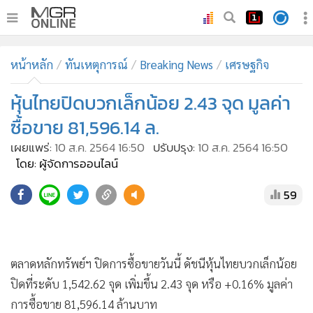
•
หน้าหลัก
หน้าหลัก
ทันเหตุการณ์
Breaking News
เศรษฐกิจ
•
ทันเหตุการณ์
•
หุ้นไทยปิดบวกเล็กน้อย 2.43 จุด มูลค่า
ภาคใต้
•
ภูมิภาค
ซื้อขาย 81,596.14 ล.
•
Online Section
เผยแพร่:
10 ส.ค. 2564 16:50
ปรับปรุง:
10 ส.ค. 2564 16:50
•
บันเทิง
โดย: ผู้จัดการออนไลน์
•
ผู้จัดการรายวัน
59
•
คอลัมนิสต์
•
ละคร
ตลาดหลักทรัพย์ฯ ปิดการซื้อขายวันนี้ ดัชนีหุ้นไทยบวกเล็กน้อย
•
CbizReview
ปิดที่ระดับ 1,542.62 จุด เพิ่มขึ้น 2.43 จุด หรือ +0.16% มูลค่า
•
Cyber BIZ
การซื้อขาย 81,596.14 ล้านบาท
•
ผู้จัดกวน