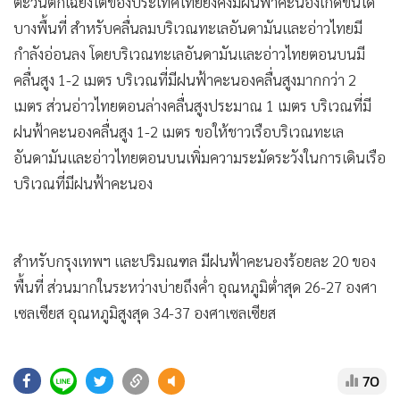
•
Good health & Well-being
ตะวันตกเฉียงใต้ของประเทศไทยยังคงมีฝนฟ้าคะนองเกิดขึ้นได้
•
บางพื้นที่ สำหรับคลื่นลมบริเวณทะเลอันดามันและอ่าวไทยมี
Green Innovation & SD
กำลังอ่อนลง โดยบริเวณทะเลอันดามันและอ่าวไทยตอนบนมี
•
Management & HR
คลื่นสูง 1-2 เมตร บริเวณที่มีฝนฟ้าคะนองคลื่นสูงมากกว่า 2
•
MGR Live
เมตร ส่วนอ่าวไทยตอนล่างคลื่นสูงประมาณ 1 เมตร บริเวณที่มี
•
Infographic
ฝนฟ้าคะนองคลื่นสูง 1-2 เมตร ขอให้ชาวเรือบริเวณทะเล
•
การเมือง
อันดามันและอ่าวไทยตอนบนเพิ่มความระมัดระวังในการเดินเรือ
•
ท่องเที่ยว
บริเวณที่มีฝนฟ้าคะนอง
•
กีฬา
•
ต่างประเทศ
•
Special Scoop
สำหรับกรุงเทพฯ และปริมณฑล มีฝนฟ้าคะนองร้อยละ 20 ของ
•
เศรษฐกิจ-ธุรกิจ
พื้นที่ ส่วนมากในระหว่างบ่ายถึงค่ำ อุณหภูมิต่ำสุด 26-27 องศา
•
จีน
เซลเซียส อุณหภูมิสูงสุด 34-37 องศาเซลเซียส
•
ชุมชน-คุณภาพชีวิต
•
อาชญากรรม
70
•
Motoring