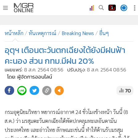
•
หน้าหลัก
•
หน้าหลัก
ทันเหตุการณ์
ทันเหตุการณ์
Breaking News
อื่นๆ
•
ภาคใต้
อุตุฯ เตือนตะวันตกเฉียงใต้ยังมีฝนฟ้า
•
ภูมิภาค
คะนอง ส่วน กทม.มีฝน 20%
•
Online Section
เผยแพร่:
8 ส.ค. 2564 08:56
ปรับปรุง:
8 ส.ค. 2564 08:56
•
บันเทิง
โดย: ผู้จัดการออนไลน์
•
ผู้จัดการรายวัน
70
•
คอลัมนิสต์
•
ละคร
•
CbizReview
กรมอุตุนิยมวิทยา พยากรณ์อากาศ 24 ชั่วโมงข้างหน้า วันนี้ (8
•
Cyber BIZ
ส.ค.) ว่า มรสุมตะวันตกเฉียงใต้พัดปกคลุมทะเลอันดามัน
•
ผู้จัดกวน
ประเทศไทย และอ่าวไทย ลักษณะเช่นนี้ ทำให้ด้านรับมรสุม