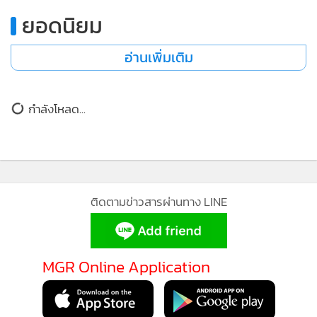
•
เกม
ยอดนิยม
•
วิทยาศาสตร์
อ่านเพิ่มเติม
•
SMEs
•
หุ้น
•
อินโดจีน
กำลังโหลด...
•
กองทุนรวม
•
Celeb Online
•
Factcheck
•
ญี่ปุ่น
ติดตามข่าวสารผ่านทาง LINE
•
News1
•
Gotomanager
MGR Online Application