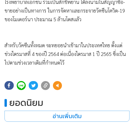
•
Good health & Well-being
โรงพยาบาลเอกชน ร่วมเป็นสักขีพยาน ได้ลงนามในสัญญาซื้อ-
•
Green Innovation & SD
ขายอย่างเป็นทางการ ในการจัดหาและกระจายวัคซีนโควิด-19
•
Management & HR
ของโมเดอร์นา ประมาณ 5 ล้านโดสแล้ว
•
MGR Live
•
Infographic
สำหรับวัคซีนทั้งหมด จะทยอยนำเข้ามาในประเทศไทย ตั้งแต่
•
การเมือง
ช่วงไตรมาสที่ 4 ของปี 2564 ต่อเนื่องไตรมาส 1 ปี 2565 ซึ่งเป็น
•
ท่องเที่ยว
ไปตามช่วงเวลาเดิมที่กำหนดไว้
•
กีฬา
•
ต่างประเทศ
•
Special Scoop
346
•
เศรษฐกิจ-ธุรกิจ
ยอดนิยม
•
จีน
•
ชุมชน-คุณภาพชีวิต
อ่านเพิ่มเติม
•
อาชญากรรม
•
Motoring