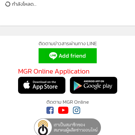
กำลังโหลด...
•
เกม
•
วิทยาศาสตร์
•
SMEs
•
หุ้น
•
อินโดจีน
ติดตามข่าวสารผ่านทาง LINE
•
กองทุนรวม
•
Celeb Online
MGR Online Application
•
Factcheck
•
ญี่ปุ่น
•
News1
•
Gotomanager
ติดตาม MGR Online