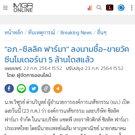
•
หน้าหลัก
•
หน้าหลัก
ทันเหตุการณ์
ทันเหตุการณ์
Breaking News
อื่นๆ
•
ภาคใต้
"อภ.-ซิลลิค ฟาร์มา" ลงนามชื้อ-ขายวัค
•
ภูมิภาค
ซีนโมเดอร์นา 5 ล้านโดสแล้ว
•
Online Section
เผยแพร่:
23 ก.ค. 2564 15:52
ปรับปรุง:
23 ก.ค. 2564 15:52
•
บันเทิง
โดย: ผู้จัดการออนไลน์
•
ผู้จัดการรายวัน
346
•
คอลัมนิสต์
•
ละคร
น.พ.วิฑูรย์ ด่านวิบูลย์ ผู้อำนวยการองค์การเภสัชกรรม (อภ.) เปิด
•
CbizReview
เผยวันนี้ (23 ก.ค.) ว่า องค์การเภสัชกรรม และบริษัท ซิลลิค
•
Cyber BIZ
ฟาร์มา จํากัด ในนามบริษัท แซดพี เทอราพิวติกส์ ซิลลิค ฟาร์มา
•
ผู้จัดกวน
ประเทศไทย โดยมีนายแพทย์เฉลิม หาญพาณิชย์ นายกสมาคม