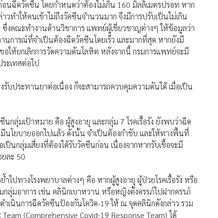
่อนฉีดวัคซีน โดยกำหนดว่าต้องไม่เกิน 160 มิลลิเมตรปรอท หาก
กล่าวทำให้คนเข้าไม่ถึงวัคซีนจำนวนมาก จึงมีการปรับเป็นไม่เกิน
 ซึ่งคณะทำงานด้านวิชาการ แพทย์ผู้เชี่ยวชาญต่างๆ ให้ข้อมูลว่า
นการณ์ที่จำเป็นต้องฉีดวัคซีนโดยเร็ว และมากที่สุด หากยังมี
ึงขอให้ยกเลิกการวัดความดันโลหิต หลังจากนี้ กรมการแพทย์จะมี
วประเทศต่อไป
องรับประทานยาต่อเนื่อง ก็จะสามารถควบคุมความดันได้ เมื่อเป็น
นกลุ่มเป้าหมาย คือ ผู้สูงอายุ และกลุ่ม 7 โรคเรื้อรัง ยังพบว่าฉีด
ที่มีนโยบายออกไปแล้ว ดังนั้น จำเป็นต้องกำชับ และให้ทางพื้นที่
นกลุ่มเสี่ยงที่ต้องได้รับวัคซีนก่อน เนื่องจากหากรับเชื้อจะมี
ร้อยละ 50
ำไปทางโรงพยาบาลต่างๆ คือ หากผู้สูงอายุ ผู้ป่วยโรคเรื้อรัง หรือ
มกลุ่มอาการ เช่น คลินิกเบาหวาน หรือหญิงตั้งครรภ์ไปฝากครรภ์
ดำเนินการฉีดวัคซีนป้องกันโควิด-19 ให้ ณ จุดคลินิกดังกล่าว รวม
่า CCR Team (Comprehensive Covid-19 Response Team) ได้