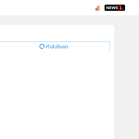
กำลังโหลด