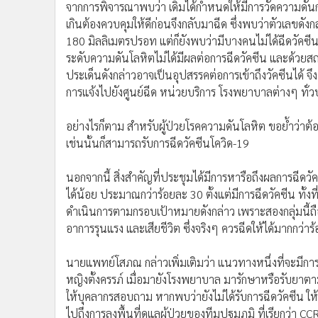
•
Management & HR
จากการพิจารณาพบว่า เดิมได้กำหนดให้มีการวัดความดันก
•
MGR Live
เกินต้องควบคุมให้ดีก่อนจึงกลับมาฉีด ซึ่งพบว่าตัวเลขดัง
180 มิลลิเมตรปรอท แต่ก็ยังพบว่ามีบางคนไม่ได้ฉีดวัคซีน
•
Infographic
ระดับความดันโลหิตไม่ได้มีผลต่อการฉีดวัคซีน และด้วยสถา
•
การเมือง
ประเด็นดังกล่าวอาจเป็นอุปสรรคต่อการเข้าถึงวัคซีนได้ จ
•
ท่องเที่ยว
การแจ้งไปยังศูนย์ฉีด หน่วยบริการ โรงพยาบาลต่างๆ ทั่
•
กีฬา
•
ต่างประเทศ
อย่างไรก็ตาม สำหรับผู้ป่วยโรคความดันโลหิต ขอย้ำว่าต้
•
Special Scoop
เช่นนั้นก็สามารถรับการฉีดวัคซีนโควิด-19
•
เศรษฐกิจ-ธุรกิจ
•
จีน
นอกจากนี้ สิ่งสำคัญที่ประชุมได้มีการหารือถึงผลการฉีดวัคซี
ได้น้อย ประมาณกว่าร้อยละ 30 ตั้งแต่มีการฉีดวัคซีน ทั้ง
•
ชุมชน-คุณภาพชีวิต
ดำเนินการตามกรอบเป้าหมายดังกล่าว เพราะสองกลุ่มนี้ถือเป็
•
อาชญากรรม
อาการรุนแรง และเสียชีวิต ซึ่งจริงๆ ควรฉีดให้ได้มากกว่า
•
Motoring
•
เกม
นายแพทย์โสภณ กล่าวเพิ่มเติมว่า แนวทางหนึ่งที่จะมีการย้
•
วิทยาศาสตร์
หญิงตั้งครรภ์ เมื่อมายังโรงพยาบาล มารักษาหรือรับยาตา
•
SMEs
ให้บุคลากรสอบถาม หากพบว่ายังไม่ได้รับการฉีดวัคซีน ให้
•
หุ้น
ไปถึงการลงพื้นที่ดูแลผู้ป่วยของทีมปฐมภูมิ ที่เรียกว