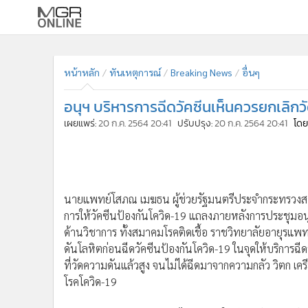
เลือกเครื่องมือท
•
หน้าหลัก
ค้นหา
•
ทันเหตุการณ์
หน้าหลัก
ทันเหตุการณ์
Breaking News
อื่นๆ
Google
•
ภาคใต้
อนุฯ บริหารการฉีดวัคซีนเห็นควรยกเลิกว
•
ภูมิภาค
MGR Onl
เผยแพร่:
20 ก.ค. 2564 20:41
ปรับปรุง:
20 ก.ค. 2564 20:41
โดย
•
Online Section
ค้นหาขั
•
บันเทิง
•
ผู้จัดการรายวัน
•
คอลัมนิสต์
นายแพทย์โสภณ เมฆธน ผู้ช่วยรัฐมนตรีประจำกระทรวง
•
ละคร
การให้วัคซีนป้องกันโควิด-19 แถลงภายหลังการประชุมอ
•
CbizReview
ด้านวิชาการ ทั้งสมาคมโรคติดเชื้อ ราชวิทยาลัยอายุรแพท
•
Cyber BIZ
ดันโลหิตก่อนฉีดวัคซีนป้องกันโควิด-19 ในจุดให้บริการฉ
•
ผู้จัดกวน
ที่วัดความดันแล้วสูง จนไม่ได้ฉีดมาจากความกลัว วิตก เคร
•
Good health & Well-being
โรคโควิด-19
•
Green Innovation & SD