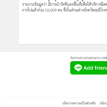
•
อินโดจีน
รายงานข้อมูลว่า มีการนำวัคซีนลงพื้นที่เพื่อให้บริการฉ
การไปแล้วร่วม 10,000 คน ซึ่งในส่วนต่างจังหวัดจะมีโ
•
กองทุนรวม
•
Celeb Online
•
Factcheck
•
ญี่ปุ่น
•
News1
•
Gotomanager
ติดตามข่าวสารผ่านทาง LIN
นโยบายความเป็นส่วนตัว
นโยบา