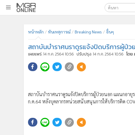
เลือกเครื่องมือท
•
หน้าหลัก
ค้นหา
•
ทันเหตุการณ์
หน้าหลัก
ทันเหตุการณ์
Breaking News
อื่นๆ
Google
•
ภาคใต้
สถาบันบำราศนราดูรแจ้งปิดบริการผู้ป่ว
•
ภูมิภาค
MGR Onl
เผยแพร่:
14 ก.ค. 2564 10:56
ปรับปรุง:
14 ก.ค. 2564 10:56
โดย: 
•
Online Section
ค้นหาขั
•
บันเทิง
•
ผู้จัดการรายวัน
•
คอลัมนิสต์
•
ละคร
สถาบันบำราศนราดูรแจ้งปิดบริการผู้ป่วยนอก แผนกอายุร
•
CbizReview
ก.ค.64 หลังบุคลากรหน่วยสนับสนุนการให้บริการติด CO
•
Cyber BIZ
•
ผู้จัดกวน
•
Good health & Well-being
•
Green Innovation & SD