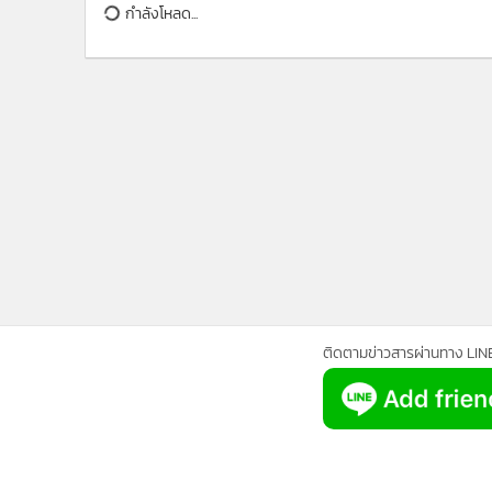
•
Management & HR
กำลังโหลด...
•
MGR Live
•
Infographic
•
การเมือง
•
ท่องเที่ยว
•
กีฬา
•
ต่างประเทศ
•
Special Scoop
•
เศรษฐกิจ-ธุรกิจ
•
จีน
•
ชุมชน-คุณภาพชีวิต
•
อาชญากรรม
ติดตามข่าวสารผ่านทาง LIN
•
Motoring
•
เกม
•
วิทยาศาสตร์
•
SMEs
•
หุ้น