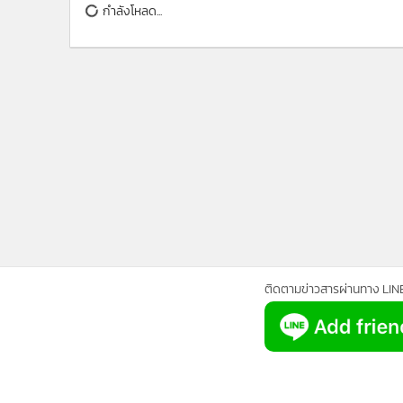
•
Management & HR
กำลังโหลด...
•
MGR Live
•
Infographic
•
การเมือง
•
ท่องเที่ยว
•
กีฬา
•
ต่างประเทศ
•
Special Scoop
•
เศรษฐกิจ-ธุรกิจ
•
จีน
•
ชุมชน-คุณภาพชีวิต
•
อาชญากรรม
ติดตามข่าวสารผ่านทาง LIN
•
Motoring
•
เกม
•
วิทยาศาสตร์
•
SMEs
•
หุ้น