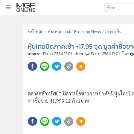
เลือกเครื่องมือท
•
หน้าหลัก
ค้นหา
•
ทันเหตุการณ์
หน้าหลัก
ทันเหตุการณ์
Breaking News
เศรษฐกิจ
Google
•
ภาคใต้
หุ้นไทยปิดภาคเช้า +17.95 จุด มูลค่าซื้อข
•
ภูมิภาค
MGR Onl
เผยแพร่:
13 ก.ค. 2564 13:01
ปรับปรุง:
13 ก.ค. 2564 13:01
โดย: ผ
•
Online Section
ค้นหาขั
•
บันเทิง
•
ผู้จัดการรายวัน
•
คอลัมนิสต์
•
ละคร
ตลาดหลักทรัพย์ฯ ปิดการซื้อขายภาคเช้า ดัชนีหุ้นไทยปิดที
•
CbizReview
การซื้อขาย 41,999.12 ล้านบาท
•
Cyber BIZ
•
ผู้จัดกวน
•
Good health & Well-being
•
Green Innovation & SD