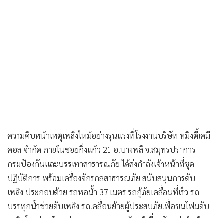
•
Good health & Well-being
•
Green Innovation & SD
•
Management & HR
•
MGR Live
•
Infographic
•
การเมือง
•
ท่องเที่ยว
•
กีฬา
•
ต่างประเทศ
ความคืบหน้าเหตุเพลิงไหม้อย่างรุนแรงที่โรงงานบริษัท หมิงตี้เคมี
•
Special Scoop
คอล จำกัด ภายในซอยกิ่งแก้ว 21 อ.บางพลี จ.สมุทรปราการ
•
เศรษฐกิจ-ธุรกิจ
กรมป้องกันและบรรเทาสาธารณภัย ได้ส่งกำลังเจ้าหน้าที่ชุด
ปฏิบัติการ พร้อมเครื่องจักรกลสาธารณภัย สนับสนุนการดับ
•
จีน
เพลิง ประกอบด้วย รถหอน้ำ 37 เมตร รถกู้ภัยเคลื่อนที่เร็ว รถ
•
ชุมชน-คุณภาพชีวิต
บรรทุกน้ำช่วยดับเพลิง รถเคลื่อนย้ายผู้ประสบภัยเพื่อขนโฟมดับ
•
อาชญากรรม
เพลิง โดยร่วมกับหน่วยงานและอาสาสมัครที่เกี่ยวข้องเร่งดำเนิน
•
Motoring