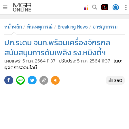
•
หน้าหลัก
หน้าหลัก
ทันเหตุการณ์
Breaking News
อาชญากรรม
•
ทันเหตุการณ์
•
ปภ.ระดม จนท.พร้อมเครื่องจักรกล
ภาคใต้
•
ภูมิภาค
สนับสนุนการดับเพลิง รง.หมิงตี้ฯ
•
Online Section
เผยแพร่:
5 ก.ค. 2564 11:37
ปรับปรุง:
5 ก.ค. 2564 11:37
โดย:
•
บันเทิง
ผู้จัดการออนไลน์
•
ผู้จัดการรายวัน
350
•
คอลัมนิสต์
•
ละคร
•
CbizReview
•
Cyber BIZ
•
ผู้จัดกวน