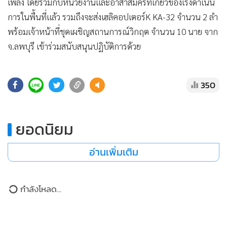
การในพื้นที่แล้ว รวมถึงจะส่งเฮลิคอปเตอร์K KA-32 จำนวน 2 ลำ
•
เกม
พร้อมเจ้าหน้าที่ชุดเผชิญสถานการณ์วิกฤต จำนวน 10 นาย จาก
•
วิทยาศาสตร์
จ.ลพบุรี เข้าร่วมสนับสนุนปฏิบัติการด้วย
•
SMEs
•
หุ้น
350
•
อินโดจีน
ยอดนิยม
•
กองทุนรวม
•
Celeb Online
อ่านเพิ่มเติม
•
Factcheck
•
ญี่ปุ่น
กำลังโหลด...
•
News1
•
Gotomanager