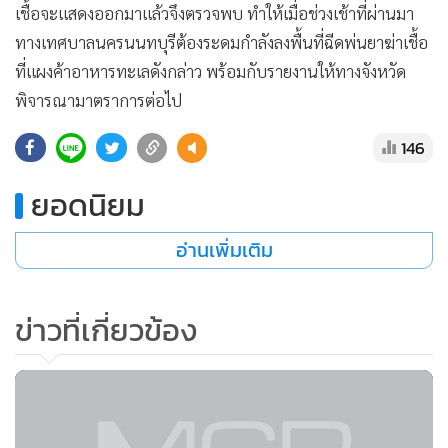
เชื้อจะแสดงออกมาแล้วจึงตรวจพบ ทำให้เมื่อช่วงเช้าที่ผ่านมา
•
เกม
ทางเทศบาลนครนนทบุรีต้องระดมกำลังลงพื้นที่ฉีดพ่นยาฆ่าเชื้อ
•
วิทยาศาสตร์
ที่แผงค้าอาหารทะเลดังกล่าว พร้อมกับรายงานให้ทางจังหวัด
•
SMEs
พิจารณามาตราการต่อไป
•
หุ้น
•
อินโดจีน
146
•
กองทุนรวม
ยอดนิยม
•
Celeb Online
•
Factcheck
อ่านเพิ่มเติม
•
ญี่ปุ่น
•
News1
ข่าวที่เกี่ยวข้อง
•
Gotomanager