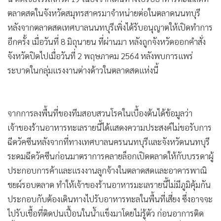
•
Good health & Well-being
ตลาดสดในจังหวัดสมุทรสาครมาจำหน่ายต่อในตลาดนนทบุรี
•
Green Innovation & SD
หลังจากตลาดสดเทศบาลนนทบุรีเพิ่งได้รับอนุญาตให้เปิดทำการ
•
Management & HR
อีกครั้ง เมื่อวันที่ 8 มิถุนายน ที่ผ่านมา หลังถูกจังหวัดออกคำสั่ง
•
MGR Live
จังหวัดปิดไปเมื่อวันที่ 2 พฤษภาคม 2564 หลังพบการแพร่
•
Infographic
ระบาดในกลุ่มแรงงานต่างด้าวในตลาดสดแห่งนี้
•
การเมือง
•
ท่องเที่ยว
•
กีฬา
จากการลงพื้นที่ของทีมสอบสวนโรคในเบื้องต้นได้ข้อมูลว่า
•
ต่างประเทศ
เจ้าของร้านอาหารทะเลรายนี้ได้แสดงความประสงค์ไม่ขอรับการ
•
Special Scoop
ฉีดวัคซีนหลังจากที่ทางเทศบาลนครนนทบุรีและจังหวัดนนทบุรี
•
เศรษฐกิจ-ธุรกิจ
ระดมฉีดวัคซีนก่อนมาตราการคลายล็อกเปิดตลาดให้กับบรรดาผู้
•
จีน
ประกอบการค้าและแรงงานลูกจ้างในตลาดสดและอาคารพาณิ
•
ชุมชน-คุณภาพชีวิต
ชยผ์รอบตลาด ทำให้เจ้าของร้านอาหารมะเลรายนี้ไม่มีภูมิคุ้มกัน
•
ประกอบกับต้องเดินทางไปรับอาหารทะลในพื้นที่เสี่ยง ซึ่งอาจจะ
อาชญากรรม
ไปรับเชื้อที่ติดปนเปื้อนในน้ำแข็งมาโดยไม่รู้ตัว ก่อนอาการติด
•
Motoring