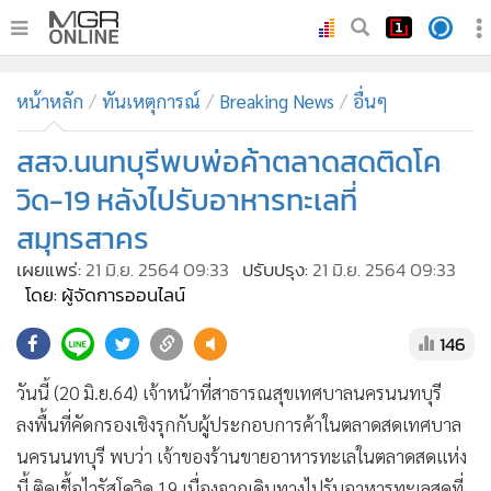
•
หน้าหลัก
หน้าหลัก
ทันเหตุการณ์
Breaking News
อื่นๆ
•
ทันเหตุการณ์
•
สสจ.นนทบุรีพบพ่อค้าตลาดสดติดโค
ภาคใต้
•
ภูมิภาค
วิด-19 หลังไปรับอาหารทะเลที่
•
Online Section
สมุทรสาคร
•
บันเทิง
เผยแพร่:
21 มิ.ย. 2564 09:33
ปรับปรุง:
21 มิ.ย. 2564 09:33
•
ผู้จัดการรายวัน
โดย: ผู้จัดการออนไลน์
•
คอลัมนิสต์
146
•
ละคร
•
CbizReview
วันนี้ (20 มิ.ย.64) เจ้าหน้าที่สาธารณสุขเทศบาลนครนนทบุรี
•
Cyber BIZ
ลงพื้นที่คัดกรองเชิงรุกกับผู้ประกอบการค้าในตลาดสดเทศบาล
นครนนทบุรี พบว่า เจ้าของร้านขายอาหารทะเลในตลาดสดแห่ง
•
ผู้จัดกวน
นี้ ติดเชื้อไวรัสโควิด 19 เนื่องจากเดินทางไปรับอาหารทะเลสดที่