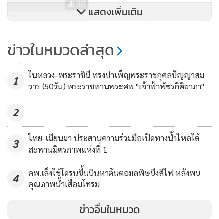
88
แสดงเพิ่มเติม
กทม.ยอดพุ่ง 1,032 ราย เจอ
คลัสเตอร์ใหม่ ร.ร.พลาธิการ ติดเชื้อ
ข่าวในหมวดล่าสุด
แล้ว 37 สมุทรปราการพบคลัสเตอร์
4,407
เพิ่ม รง.เฟอร์นิเจอร์-เสื้อผ้าสำเร็จรูป
ในหลวง-พระราชินี ทรงบำเพ็ญพระราชกุศลปัญญาสม
1
วาร (50วัน) พระราชทานพระศพ "เจ้าฟ้าพัชรกิติยาภา"
2
ไทย-เมียนมา ประสานความร่วมมือเปิดทางน้ำไหลใต้
3
สะพานมิตรภาพแห่งที่ 1
คพ.เล็งใช้โดรนขึ้นบินหาต้นตอมลพิษบึงสีไฟ หลังพบ
4
คุณภาพน้ำเสื่อมโทรม
ข่าวอื่นในหมวด