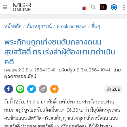
•
หน้าหลัก
หน้าหลัก
ทันเหตุการณ์
Breaking News
อื่นๆ
•
ทันเหตุการณ์
•
พระภิกษุถูกเก๋งชนดับกลางถนน
ภาคใต้
•
ภูมิภาค
สุขสวัสดิ์ ตร.เร่งล่าผู้ต้องหามาดำเนิน
•
Online Section
คดี
•
บันเทิง
เผยแพร่:
2 มิ.ย. 2564 10:41
ปรับปรุง:
2 มิ.ย. 2564 10:41
โดย:
•
ผู้จัดการรายวัน
ผู้จัดการออนไลน์
•
คอลัมนิสต์
269
•
ละคร
•
CbizReview
วันนี้ (2 มิ.ย.) ร.ต.อ.นราศักดิ์ วงค์โปทา รองสารวัตรสอบสวน
•
Cyber BIZ
สน.ราษฎร์บูรณะ รับแจ้งเมื่อเวลา 06.30 น. ว่า มีอุบัติเหตุรถชน
คนข้ามถนนเสียชีวิต บริเวณสัญญาณไฟจุดกลับรถวัดสน ถนน
•
ผู้จัดกวน
สุขสวัสดิ์ ปากซอยสุขสวัสดิ์ 35 หรือซอยวัดสน จึงได้ประสาน