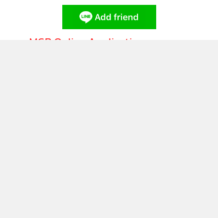
MGR Online Application
ติดตาม MGR Online
นโยบายความเป็นส่วนตัว
นโยบายการใช้คุกกี้
ข้อกำหนดและเงื่อนไขการใช้บริการ
นโยบายการใช้ข้อมูล Facebook
เกี่ยวกับเรา
ติดต่อเรา
© 2014-2026 mgronline.com. All rights reserved.