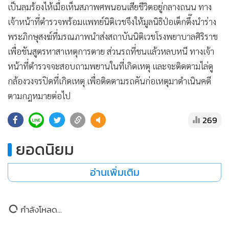
เป็นลมร้องไห้เมื่อเห็นสภาพศพนอนเสียชีวิตอยู่กลางถนน ทาง
•
เกม
เจ้าหน้าที่ตำรวจพร้อมแพทย์นิติเวชจึงให้มูลนิธิป่อเต็กตึ๊งนำร่าง
•
วิทยาศาสตร์
พระภิกษุสงฆ์ที่มรณภาพนำส่งสถาบันนิติเวชโรงพยาบาลศิริราช
•
SMEs
เพื่อชันสูตรหาสาเหตุการตาย ส่วนรถที่ชนแล้วหลบหนี ทางเจ้า
•
หุ้น
หน้าที่ตำรวจจะสอบถามพยานในที่เกิดเหตุ และจะติดตามไล่ดู
•
อินโดจีน
กล้องวงจรปิดที่เกิดเหตุ เพื่อติดตามรถคันก่อเหตุมาดำเนินคดี
•
กองทุนรวม
ตามกฎหมายต่อไป
•
Celeb Online
269
•
Factcheck
•
ญี่ปุ่น
ยอดนิยม
•
News1
•
Gotomanager
อ่านเพิ่มเติม
กำลังโหลด...