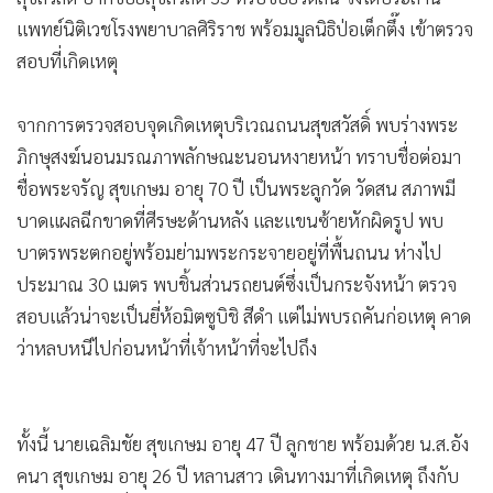
•
Good health & Well-being
แพทย์นิติเวชโรงพยาบาลศิริราช พร้อมมูลนิธิป่อเต็กตึ๊ง เข้าตรวจ
•
Green Innovation & SD
สอบที่เกิดเหตุ
•
Management & HR
•
MGR Live
จากการตรวจสอบจุดเกิดเหตุบริเวณถนนสุขสวัสดิ์ พบร่างพระ
•
Infographic
ภิกษุสงฆ์นอนมรณภาพลักษณะนอนหงายหน้า ทราบชื่อต่อมา
•
การเมือง
ชื่อพระจรัญ สุขเกษม อายุ 70 ปี เป็นพระลูกวัด วัดสน สภาพมี
•
ท่องเที่ยว
บาดแผลฉีกขาดที่ศีรษะด้านหลัง และแขนซ้ายหักผิดรูป พบ
•
กีฬา
บาตรพระตกอยู่พร้อมย่ามพระกระจายอยู่ที่พื้นถนน ห่างไป
•
ต่างประเทศ
ประมาณ 30 เมตร พบชิ้นส่วนรถยนต์ซึ่งเป็นกระจังหน้า ตรวจ
•
Special Scoop
สอบแล้วน่าจะเป็นยี่ห้อมิตซูบิชิ สีดำ แต่ไม่พบรถคันก่อเหตุ คาด
•
เศรษฐกิจ-ธุรกิจ
ว่าหลบหนีไปก่อนหน้าที่เจ้าหน้าที่จะไปถึง
•
จีน
•
ชุมชน-คุณภาพชีวิต
•
ทั้งนี้ นายเฉลิมชัย สุขเกษม อายุ 47 ปี ลูกชาย พร้อมด้วย น.ส.อัง
อาชญากรรม
คนา สุขเกษม อายุ 26 ปี หลานสาว เดินทางมาที่เกิดเหตุ ถึงกับ
•
Motoring