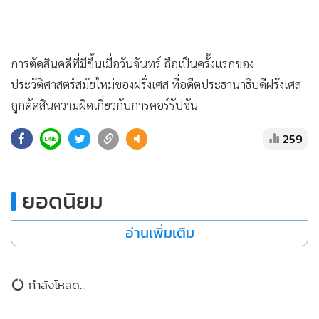
•
Good health & Well-being
•
Green Innovation & SD
•
Management & HR
การตัดสินคดีที่มีขึ้นเมื่อวันจันทร์ ถือเป็นครั้งแรกของ
•
MGR Live
ประวัติศาสตร์สมัยใหม่ของฝรั่งเศส ที่อดีตประธานาธิบดีฝรั่งเศส
•
Infographic
ถูกตัดสินความผิดเกี่ยวกับการคอร์รัปชัน
•
การเมือง
•
ท่องเที่ยว
259
•
กีฬา
•
ต่างประเทศ
ยอดนิยม
•
Special Scoop
•
เศรษฐกิจ-ธุรกิจ
อ่านเพิ่มเติม
•
จีน
•
ชุมชน-คุณภาพชีวิต
กำลังโหลด...
•
อาชญากรรม
•
Motoring