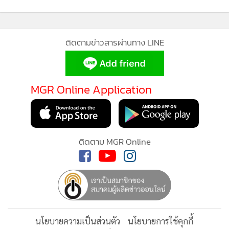
•
เกม
•
วิทยาศาสตร์
•
SMEs
ติดตามข่าวสารผ่านทาง LINE
•
หุ้น
•
อินโดจีน
MGR Online Application
•
กองทุนรวม
•
Celeb Online
•
Factcheck
•
ญี่ปุ่น
ติดตาม MGR Online
•
News1
•
Gotomanager
นโยบายความเป็นส่วนตัว
นโยบายการใช้คุกกี้