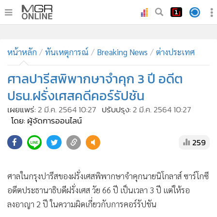
•
หน้าหลัก
•
หน้าหลัก
ทันเหตุการณ์
ทันเหตุการณ์
Breaking News
ต่างประเทศ
•
ภาคใต้
ศาลปารีสพิพากษาจำคุก 3 ปี อดีต
•
ภูมิภาค
ปธน.ฝรั่งเศสคดีคอร์รัปชัน
•
Online Section
เผยแพร่:
2 มี.ค. 2564 10:27
ปรับปรุง:
2 มี.ค. 2564 10:27
•
บันเทิง
โดย: ผู้จัดการออนไลน์
•
ผู้จัดการรายวัน
259
•
คอลัมนิสต์
•
ละคร
•
CbizReview
ศาลในกรุงปารีสของฝรั่งเศสพิพากษาจำคุกนายนิโกลาส์ ซาร์โกซี
•
Cyber BIZ
อดีตประธานาธิบดีฝรั่งเศส วัย 66 ปี เป็นเวลา 3 ปี แต่ให้รอ
•
ผู้จัดกวน
ลงอาญา 2 ปี ในความผิดเกี่ยวกับการคอร์รัปชัน