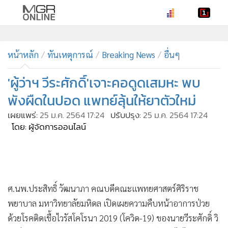
•
หน้าหลัก
•
หน้าหลัก
ทันเหตุการณ์
ทันเหตุการณ์
Breaking News
อื่นๆ
•
ภาคใต้
'ผู้ว่าฯ วีระศักดิ์'เจาะคอดูดเสมหะ พบ
•
ภูมิภาค
พังผืดในปอด แพทย์ลุ้นให้ยาตัวใหม่
•
Online Section
เผยแพร่:
25 ม.ค. 2564 17:24
ปรับปรุง:
25 ม.ค. 2564 17:24
•
บันเทิง
โดย: ผู้จัดการออนไลน์
•
ผู้จัดการรายวัน
•
คอลัมนิสต์
•
ละคร
•
CbizReview
ศ.นพ.ประสิทธิ์ วัฒนาภา คณบดีคณะแพทยศาสตร์ศิริราช
•
Cyber BIZ
พยาบาล มหาวิทยาลัยมหิดล เปิดเผยความคืบหน้าอาการป่วย
•
ผู้จัดกวน
ด้วยโรคติดเชื้อไวรัสโคโรนา 2019 (โควิด-19) ของนายวีระศักดิ์ วิ