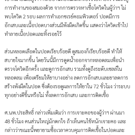
•
เกม
การทำงานของสมองด้วย จากการตรวจหาเชื้อโควิดในผู้ว่าฯ ไม่
•
วิทยาศาสตร์
พบโควิด 2 รอบ ผลการทำเอกซเรย์คอมพิวเตอร์ ปอดมีการ
•
SMEs
อักเสบและเนื้อปอดบางส่วนมีพังผืดเกิดขึ้น แสดงว่าโควิดเข้าไป
•
หุ้น
ทำลายเนื้อปอดและทิ้งรอยไว้
•
อินโดจีน
ส่วนหลอดเลือดในปอดเรียบร้อยดี ดูสมองก็เรียบร้อยดี ทำให้
•
กองทุนรวม
สบายใจมากขึ้น โดยวันนี้มีการดูดน้ำออกจากหลอดลมเพื่อนำ
•
Celeb Online
ตรวจโควิดอีกครั้ง และดูการอักเสบ รวมทั้งดูถึงระดับเซลล์ใน
•
Factcheck
หลอดลม เพื่อเตรียมให้ยาบางอย่าง ลดการอักเสบและยาลดการ
•
ญี่ปุ่น
สร้างพังผืดในปอด ซึ่งต้องรอดูผลการให้ยาใน 72 ชั่วโมง ว่าระบบ
•
News1
ทุกอย่างดีขึ้นหรือไม่ ทั้งลดการอักเสบ และการติดเชื้อ
•
Gotomanager
ศ.นพ.ประสิทธิ์ กล่าวเพิ่มเติมว่า การเจาะคอของผู้ว่าฯ ผ่านมา
48 ชั่วโมง คนส่วนใหญ่มักตกใจ ถ้าเห็นคนไข้หนักเจาะคอ และ
กล่าวว่าขณะนี้พยายามซื้อเวลาควบคุมการติดเชื้อในปอดและ