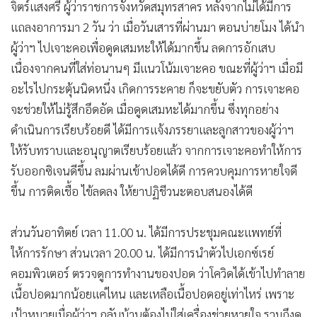
•
Good health & Well-being
จิตร์แสงศรี ผู้ว่าราชการจังหวัดสมุทรสาคร หลังจากไม่ได้มีการ
•
Green Innovation & SD
แถลงอาการมา 2 วัน ว่า เมื่อวันเสารที่ผ่านมา ตอนบ่ายโมง ได้นำ
•
Management & HR
ผู้ว่าฯ ไปเจาะคอเพื่อดูดเสมหะให้ได้มากขึ้น ลดการอักเสบ
•
MGR Live
เนื่องจากคนที่ใส่ท่อนานๆ มีแนวโน้มเจาะคอ ขณะที่ผู้ว่าฯ เมื่อมี
•
Infographic
อะไรไปกระตุ้นนิดหนึ่ง เกิดการระคาย ก็จะขยับตัว การเจาะคอ
จะช่วยให้ไม่รู้สึกอึดอัด เมื่อดูดเสมหะได้มากขึ้น ซึ่งทุกอย่าง
•
การเมือง
ดำเนินการเรียบร้อยดี ได้มีการแจ้งภรรยาและลูกสาวของผู้ว่าฯ
•
ท่องเที่ยว
ให้รับทราบและอนุญาตเรียบร้อยแล้ว จากการเจาะคอทำให้การ
•
กีฬา
รับออกซิเจนดีขึ้น ลมผ่านเข้าปอดได้ดี การควบคุมการหายใจดี
•
ต่างประเทศ
ขึ้น การติดเชื้อ ไข้ลดลง ให้ยาปฏิชีวนะตอบสนองได้ดี
•
Special Scoop
•
เศรษฐกิจ-ธุรกิจ
ส่วนวันอาทิตย์ เวลา 11.00 น. ได้มีการประชุมคณะแพทย์ที่
•
จีน
ให้การรักษา ส่วนเวลา 20.00 น. ได้มีการนำตัวไปเอกซ์เรย์
•
ชุมชน-คุณภาพชีวิต
คอมพิวเตอร์ ตรวจดูการทำงานของปอด ว่าโควิดได้เข้าไปทำลาย
•
อาชญากรรม
เนื้อปอดมากน้อยแค่ไหน และเหลือเนื้อปอดอยู่เท่าไหร่ เพราะ
•
Motoring
เป้าหมายเมื่อผู้ว่าฯ กลับบ้านต้องไม่ใส่เครื่องช่วยหายใจ รวมถึงดู