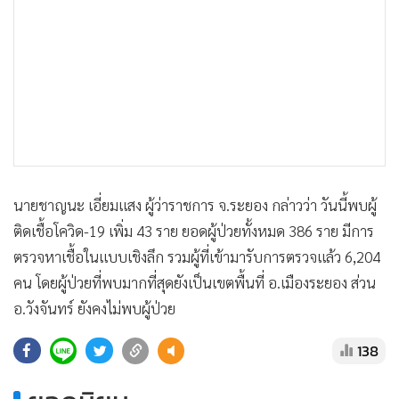
•
Good health & Well-being
•
Green Innovation & SD
•
Management & HR
•
MGR Live
•
Infographic
•
การเมือง
•
ท่องเที่ยว
•
กีฬา
นายชาญนะ เอี่ยมแสง ผู้ว่าราชการ จ.ระยอง กล่าวว่า วันนี้พบผู้
•
ต่างประเทศ
ติดเชื้อโควิด-19 เพิ่ม 43 ราย ยอดผู้ป่วยทั้งหมด 386 ราย มีการ
•
Special Scoop
ตรวจหาเชื้อในแบบเชิงลึก รวมผู้ที่เข้ามารับการตรวจแล้ว 6,204
•
เศรษฐกิจ-ธุรกิจ
คน โดยผู้ป่วยที่พบมากที่สุดยังเป็นเขตพื้นที่ อ.เมืองระยอง ส่วน
•
จีน
อ.วังจันทร์ ยังคงไม่พบผู้ป่วย
•
ชุมชน-คุณภาพชีวิต
138
•
อาชญากรรม
•
Motoring