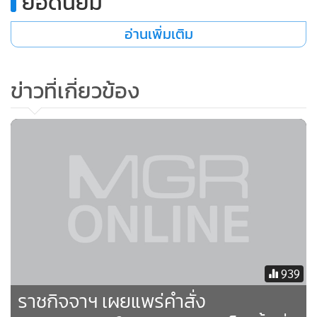
ยอดนิยม
•
เกม
อ่านเพิ่มเติม
•
วิทยาศาสตร์
•
SMEs
•
หุ้น
ข่าวที่เกี่ยวข้อง
•
อินโดจีน
•
กองทุนรวม
•
Celeb Online
•
Factcheck
•
ญี่ปุ่น
•
News1
•
Gotomanager
939
ราชกิจจาฯ เผยแพร่คำสั่ง