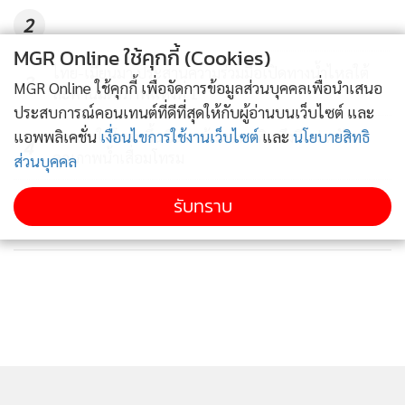
2
MGR Online ใช้คุกกี้ (Cookies)
ไทย-เมียนมา ประสานความร่วมมือเปิดทางน้ำไหลใต้
3
MGR Online ใช้คุกกี้ เพื่อจัดการข้อมูลส่วนบุคคลเพื่อนำเสนอ
สะพานมิตรภาพแห่งที่ 1
ประสบการณ์คอนเทนต์ที่ดีที่สุดให้กับผู้อ่านบนเว็บไซต์ และ
แอพพลิเคชั่น
คพ.เล็งใช้โดรนขึ้นบินหาต้นตอมลพิษบึงสีไฟ หลังพบ
เงื่อนไขการใช้งานเว็บไซต์
และ
นโยบายสิทธิ
4
คุณภาพน้ำเสื่อมโทรม
ส่วนบุคคล
ข่าวอื่นในหมวด
รับทราบ