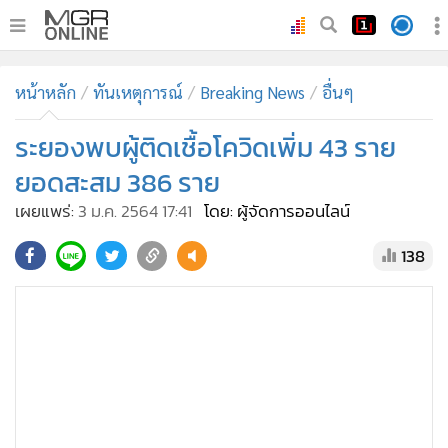
•
หน้าหลัก
หน้าหลัก
ทันเหตุการณ์
Breaking News
อื่นๆ
•
ทันเหตุการณ์
•
ระยองพบผู้ติดเชื้อโควิดเพิ่ม 43 ราย
ภาคใต้
•
ภูมิภาค
ยอดสะสม 386 ราย
•
Online Section
เผยแพร่:
3 ม.ค. 2564 17:41
โดย: ผู้จัดการออนไลน์
•
บันเทิง
138
•
ผู้จัดการรายวัน
•
คอลัมนิสต์
•
ละคร
•
CbizReview
•
Cyber BIZ
•
ผู้จัดกวน