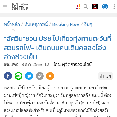
•
หน้าหลัก
หน้าหลัก
ทันเหตุการณ์
Breaking News
อื่นๆ
•
ทันเหตุการณ์
•
“อัศวิน”ชวน ปชช.ไปเที่ยวทุ่งทานตะวันที่
ภาคใต้
•
ภูมิภาค
สวนรถไฟ- เดินถนนคนเดินคลองโอ่ง
•
Online Section
อ่างช่วงเย็น
•
บันเทิง
เผยแพร่:
13 ธ.ค. 2563 11:21
โดย: ผู้จัดการออนไลน์
•
ผู้จัดการรายวัน
134
•
คอลัมนิสต์
•
ละคร
พล.ต.อ.อัศวิน ขวัญเมือง ผู้ว่าราชการกรุงเทพมหานคร โพสต์
•
CbizReview
ผ่านเฟซบุ๊ก 'ผู้ว่าฯ อัศวิน' ระบุว่า วันหยุดอากาศดีๆ แบบนี้ ต้อง
•
Cyber BIZ
ไม่พลาดเที่ยวทุ่งทานตะวันที่สวนวชิเบญจทัศ (สวนรถไฟ) ดอก
•
ผู้จัดกวน
สวยและปลอดภัยสำหรับคนเป็นภูมิแพ้เกสรดอกไม้อีกด้วยครับ