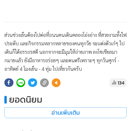
•
เกม
•
วิทยาศาสตร์
•
SMEs
•
หุ้น
ส่วนช่วงเย็นต้องไปต่อที่ถนนคนเดินคลองโอ่งอ่าง ที่สวยงามทั้งไฟ
•
อินโดจีน
ประดับ และกิจกรรมหลากหลายของคนทุกวัย จะแต่งตัวเก๋ๆ ไป
•
กองทุนรวม
เดินก็ได้อรรถรสดี นอกจากจะมีมุมให้ถ่ายภาพ ลงโซเชียลมา
•
Celeb Online
กมายแล้ว ยังมีอาหารอร่อยๆ และดนตรีเพราะๆ ทุกวันศุกร์ -
•
Factcheck
อาทิตย์ 4 โมงเย็น - 4 ทุ่ม ไปเที่ยวกันครับ
•
ญี่ปุ่น
134
•
News1
•
Gotomanager
ยอดนิยม
อ่านเพิ่มเติม