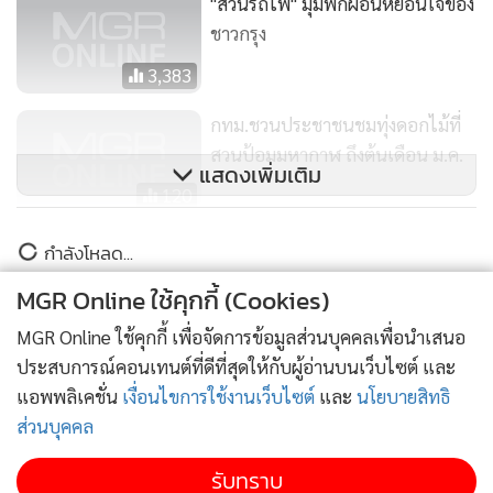
"สวนรถไฟ" มุมพักผ่อนหย่อนใจของ
ชาวกรุง
3,383
กทม.ชวนประชาชนชมทุ่งดอกไม้ที่
สวนป้อมมหากาฬ ถึงต้นเดือน ม.ค.
แสดงเพิ่มเติม
120
กทม.งดให้บริการพายเรือคายัคคลอง
กำลังโหลด...
โอ่งอ่าง ห่วงการระบาดโควิด-19
MGR Online ใช้คุกกี้ (Cookies)
63
MGR Online ใช้คุกกี้ เพื่อจัดการข้อมูลส่วนบุคคลเพื่อนำเสนอ
ประสบการณ์คอนเทนต์ที่ดีที่สุดให้กับผู้อ่านบนเว็บไซต์ และ
แอพพลิเคชั่น
เงื่อนไขการใช้งานเว็บไซต์
และ
นโยบายสิทธิ
ส่วนบุคคล
รับทราบ