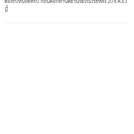
•
Good health & Well-being
ต้องรีบหน่อยครับ ก่อนดอกทานตะวันจะเริ่มโรยหลัง 20 ธ.ค.63
•
Green Innovation & SD
นี้
•
Management & HR
•
MGR Live
•
Infographic
•
การเมือง
•
ท่องเที่ยว
•
กีฬา
•
ต่างประเทศ
•
Special Scoop
•
เศรษฐกิจ-ธุรกิจ
•
จีน
•
ชุมชน-คุณภาพชีวิต
•
อาชญากรรม
•
Motoring