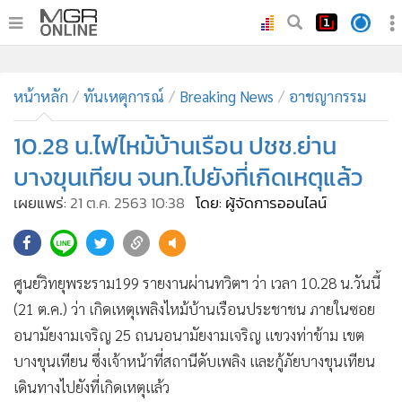
•
หน้าหลัก
•
หน้าหลัก
ทันเหตุการณ์
ทันเหตุการณ์
Breaking News
อาชญากรรม
•
ภาคใต้
10.28 น.ไฟไหม้บ้านเรือน ปชช.ย่าน
•
ภูมิภาค
บางขุนเทียน จนท.ไปยังที่เกิดเหตุแล้ว
•
Online Section
เผยแพร่:
21 ต.ค. 2563 10:38
โดย: ผู้จัดการออนไลน์
•
บันเทิง
•
ผู้จัดการรายวัน
•
คอลัมนิสต์
ศูนย์วิทยุพระราม199 รายงานผ่านทวิตฯ ว่า เวลา 10.28 น.วันนี้
•
ละคร
(21 ต.ค.) ว่า เกิดเหตุเพลิงไหม้บ้านเรือนประชาชน ภายในซอย
•
CbizReview
อนามัยงามเจริญ 25 ถนนอนามัยงามเจริญ แขวงท่าข้าม เขต
•
Cyber BIZ
บางขุนเทียน ซึ่งเจ้าหน้าที่สถานีดับเพลิง และกู้ภัยบางขุนเทียน
•
ผู้จัดกวน
เดินทางไปยังที่เกิดเหตุแล้ว