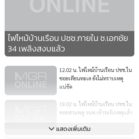
•
เกม
•
วิทยาศาสตร์
•
SMEs
•
หุ้น
ไฟไหม้บ้านเรือน ปชช.ภายใน ซ.เอกชัย
•
อินโดจีน
34 เพลิงสงบแล้ว
•
กองทุนรวม
•
Celeb Online
12.02 น. ไฟไหม้บ้านเรือน ปชช.ใน
•
Factcheck
ซอยเทียนทะเล ยังไม่ทราบเหตุ
•
ญี่ปุ่น
แน่ชัด
•
News1
•
Gotomanager
19.02 น. ไฟไหม้บ้านเรือน ปชช.ใน
ซอยสวนพลู จนท.เข้าระงับเหตุแล้ว
แสดงเพิ่มเติม
14.26 น. ไฟไหม้บ้านเรือน