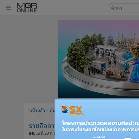
เลือกเครื่องมือท
•
หน้าหลัก
ค้นหา
•
ทันเหตุการณ์
Google
•
ภาคใต้
•
ภูมิภาค
MGR Onl
•
Online Section
ค้นหาขั
•
บันเทิง
•
ผู้จัดการรายวัน
•
คอลัมนิสต์
•
ละคร
•
CbizReview
•
Cyber BIZ
หน้าหลัก
ทันเหตุการณ์
Breaking News
อื่นๆ
•
ผู้จัดกวน
ราชกิจจาฯ ประกาศกำหนดตำราการแพท
•
Good health & Well-being
•
Green Innovation & SD
เผยแพร่:
29 ก.ย. 2563 10:19
โดย: ผู้จัดการออนไลน์