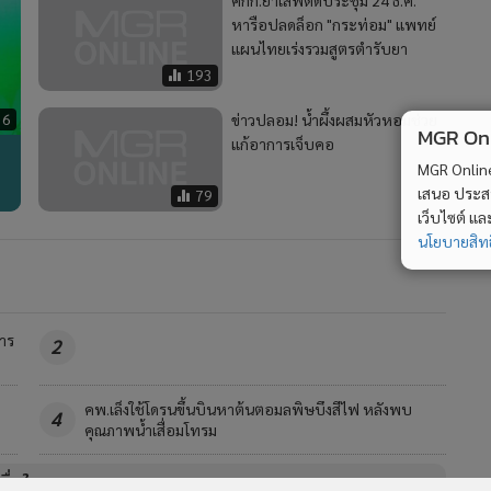
หารือปลดล็อก "กระท่อม" แพทย์
แผนไทยเร่งรวมสูตรตำรับยา
193
36
ข่าวปลอม! น้ำผึ้งผสมหัวหอมช่วย
MGR Onli
แก้อาการเจ็บคอ
MGR Online 
เสนอ ประสบก
79
เว็บไซต์ แ
นโยบายสิทธ
าร
2
คพ.เล็งใช้โดรนขึ้นบินหาต้นตอมลพิษบึงสีไฟ หลังพบ
4
คุณภาพน้ำเสื่อมโทรม
วอื่นในหมวด