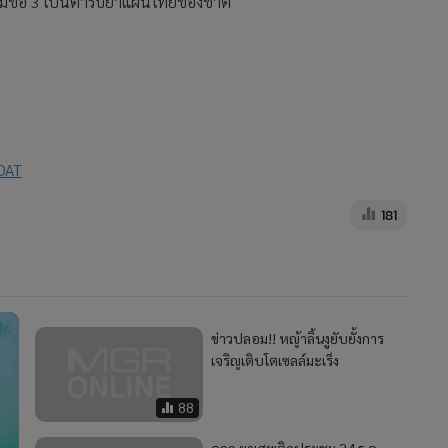
มข้อ 3 เป็นตำรับยาแผนไทยของชาติ
/DAT
181
ข่าวปลอม!! หญ้าลิ้นงูยับยั้งการ
เจริญเติบโตเซลล์มะเร็ง
88
คกก.ยาเสพติดประชุม 24 ธ.ค.