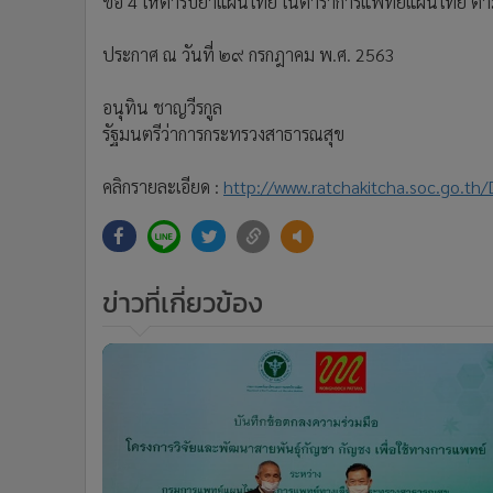
ข้อ 4 ให้ตำรับยาแผนไทย ในตำราการแพทย์แผนไทย ตา
•
อินโดจีน
•
กองทุนรวม
ประกาศ ณ วันที่ ๒๙ กรกฎาคม พ.ศ. 2563
•
Celeb Online
•
Factcheck
อนุทิน ชาญวีรกูล
รัฐมนตรีว่าการกระทรวงสาธารณสุข
•
ญี่ปุ่น
•
News1
คลิกรายละเอียด :
http://www.ratchakitcha.soc.go.th
•
Gotomanager
ข่าวที่เกี่ยวข้อง