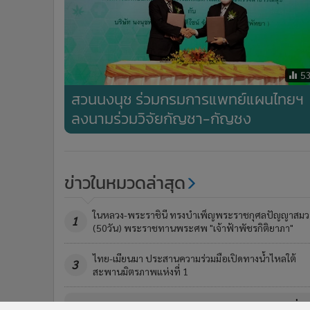
5
สวนนงนุช ร่วมกรมการแพทย์แผนไทยฯ
ลงนามร่วมวิจัยกัญชา-กัญชง
ข่าวในหมวดล่าสุด
ในหลวง-พระราชินี ทรงบำเพ็ญพระราชกุศลปัญญาสมว
1
(50วัน) พระราชทานพระศพ "เจ้าฟ้าพัชรกิติยาภา"
ไทย-เมียนมา ประสานความร่วมมือเปิดทางน้ำไหลใต้
3
สะพานมิตรภาพแห่งที่ 1
ข่า