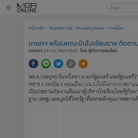
เลือกเครื่องมือท
•
หน้าหลัก
หน้าหลัก
ทันเหตุการณ์
Breaking News
การเมือง
ค้นหา
•
ทันเหตุการณ์
Google
•
ภาคใต้
นายกฯ พร้อมคณะบินไปเชียงราย ติดตา
•
ภูมิภาค
MGR Onl
เผยแพร่:
24 ก.ย. 2563 09:03
โดย: ผู้จัดการออนไลน์
•
Online Section
ค้นหาขั
•
บันเทิง
•
ผู้จัดการรายวัน
พล.อ.ประยุทธ์ จันทร์โอชา นายกรัฐมนตรี และรัฐมนตร
•
คอลัมนิสต์
ทหาร 1 กองบิน 6 ดอนเมือง (บน.6)ไปยังท่าอากาศยานนา
•
ละคร
เป็นประธานเปิดงานสัมมนาผู้บริหารโรงเรียนไทยรัฐวิทย
•
CbizReview
ฐาน (สพฐ) และมูลนิธิไทยรัฐ เพื่อยกระดับคุณภาพสถาน
•
Cyber BIZ
•
ผู้จัดกวน
•
Good health & Well-being
•
Green Innovation & SD