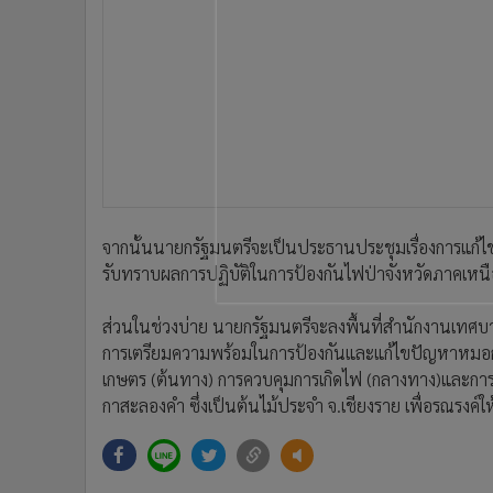
•
Management & HR
•
MGR Live
•
Infographic
•
การเมือง
•
ท่องเที่ยว
•
กีฬา
•
ต่างประเทศ
•
Special Scoop
•
เศรษฐกิจ-ธุรกิจ
จากนั้นนายกรัฐมนตรีจะเป็นประธานประชุมเรื่องการแก้
•
จีน
รับทราบผลการปฏิบัติในการป้องกันไฟป่าจังหวัดภาคเห
•
ชุมชน-คุณภาพชีวิต
ส่วนในช่วงบ่าย นายกรัฐมนตรีจะลงพื้นที่สำนักงานเทศบ
•
อาชญากรรม
การเตรียมความพร้อมในการป้องกันและแก้ไขปัญหาหมอกควั
•
Motoring
เกษตร (ต้นทาง) การควบคุมการเกิดไฟ (กลางทาง)และกา
•
เกม
กาสะลองคำ ซึ่งเป็นต้นไม้ประจำ จ.เชียงราย เพื่อรณรงค์ใ
•
วิทยาศาสตร์
•
SMEs
•
หุ้น