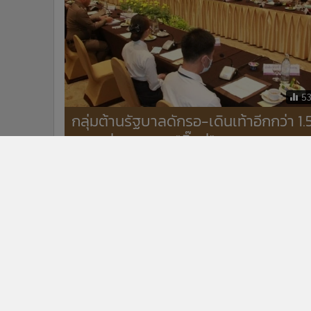
5
กลุ่มต้านรัฐบาลดักรอ-เดินเท้าอีกกว่า 1.
กม. แต่พลาดพบ “บิ๊กตู่”
ข่าวในหมวดล่าสุด
สมช.เห็นชอบ 6 มาตรการชายแดนใต้ บังคับใช้ กม.เด็ด
1
ขาด-ทบทวนเนื้อหาพูดคุยสันติสุข
สถานเอกอัครราชทูตฯ ไม่เคยได้รับแจ้งจาก ตร.จอร์เจีย-
3
รับแจ้งครั้งแรกจาก กต.จอร์เจีย 29 ก.ค.