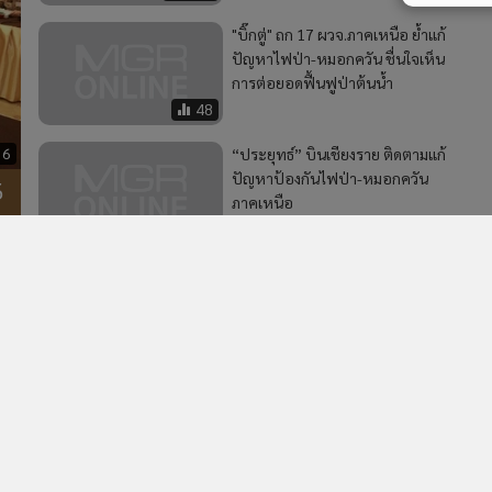
"บิ๊กตู่" ถก 17 ผวจ.ภาคเหนือ ย้ำแก้
ปัญหาไฟป่า-หมอกควัน ชื่นใจเห็น
การต่อยอดฟื้นฟูป่าต้นน้ำ
48
36
“ประยุทธ์” บินเชียงราย ติดตามแก้
ปัญหาป้องกันไฟป่า-หมอกควัน
5
ภาคเหนือ
142
2
ได้
รัฐบาลเร่งปรับปรุงกฎหมายกว่า 100 ฉบับ เพิ่มขีดความ
4
สามารถการแข่งขันของประเทศ