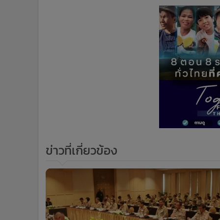
•
อินโดจีน
•
กองทุนรวม
•
Celeb Online
•
Factcheck
•
ญี่ปุ่น
•
News1
•
Gotomanager
ข่าวที่เกี่ยวข้อง