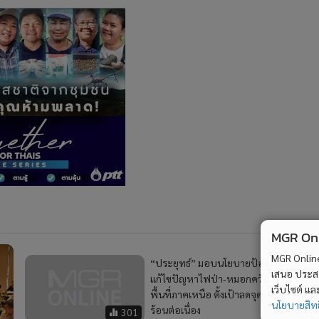
MGR Onli
MGR Online 
“ประยุทธ์” มอบนโยบายป้องกัน
เสนอ ประสบก
แก้ไขปัญหาไฟป่า-หมอกควัน
เว็บไซต์ แ
พื้นที่ภาคเหนือ ตั้งเป้าลดจุดความ
นโยบายสิทธ
ร้อนต่อเนื่อง
301