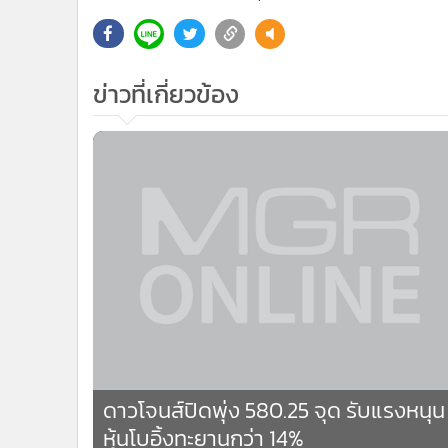
•
Management & HR
•
MGR Live
•
Infographic
ข่าวที่เกี่ยวข้อง
•
การเมือง
•
ท่องเที่ยว
•
กีฬา
•
ต่างประเทศ
•
Special Scoop
•
เศรษฐกิจ-ธุรกิจ
•
จีน
•
ชุมชน-คุณภาพชีวิต
•
อาชญากรรม
•
Motoring
•
เกม
•
วิทยาศาสตร์
ดาวโจนส์ปิดพุ่ง 580.25 จุด รับแรงหนุน
•
SMEs
หุ้นโบอิ้งทะยานกว่า 14%
•
หุ้น