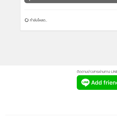
•
อินโดจีน
•
กองทุนรวม
•
Celeb Online
กำลังโหลด...
•
Factcheck
•
ญี่ปุ่น
•
News1
•
Gotomanager
ติดตามข่าวสารผ่านทาง LIN