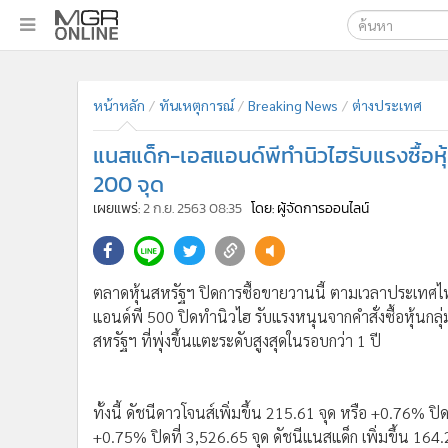
เลือกเครื่องมือท
•
หน้าหลัก
ค้นหา
•
ทันเหตุการณ์
หน้าหลัก
ทันเหตุการณ์
Breaking News
ต่างประเทศ
Google
•
ภาคใต้
แนสแด็ก-เอสแอนด์พีทำนิวไฮรับแรงซื้อหุ้
•
ภูมิภาค
MGR Onl
200 จุด
•
Online Section
ค้นหาขั
เผยแพร่:
2 ก.ย. 2563 08:35
โดย: ผู้จัดการออนไลน์
•
บันเทิง
•
ผู้จัดการรายวัน
•
คอลัมนิสต์
•
ละคร
ตลาดหุ้นสหรัฐฯ ปิดการซื้อขายวานนี้ ตามเวลาประเทศไทย
แอนด์พี 500 ปิดทำนิวไฮ รับแรงหนุนจากคำสั่งซื้อหุ้นกล
•
CbizReview
สหรัฐฯ ที่พุ่งขึ้นแตะระดับสูงสุดในรอบกว่า 1 ปี
•
Cyber BIZ
•
ผู้จัดกวน
•
Good health & Well-being
ทั้งนี้ ดัชนีดาวโจนส์เพิ่มขึ้น 215.61 จุด หรือ +0.76% ปิ
•
Green Innovation & SD
+0.75% ปิดที่ 3,526.65 จุด ดัชนีแนสแด็ก เพิ่มขึ้น 164.